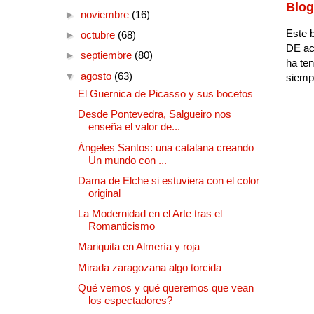
Blog
►
noviembre
(16)
Este b
►
octubre
(68)
DE ac
►
septiembre
(80)
ha ten
▼
agosto
(63)
siempr
El Guernica de Picasso y sus bocetos
Desde Pontevedra, Salgueiro nos
enseña el valor de...
Ángeles Santos: una catalana creando
Un mundo con ...
Dama de Elche si estuviera con el color
original
La Modernidad en el Arte tras el
Romanticismo
Mariquita en Almería y roja
Mirada zaragozana algo torcida
Qué vemos y qué queremos que vean
los espectadores?