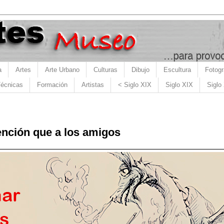
a
Artes
Arte Urbano
Culturas
Dibujo
Escultura
Fotogr
écnicas
Formación
Artistas
< Siglo XIX
Siglo XIX
Siglo
nción que a los amigos