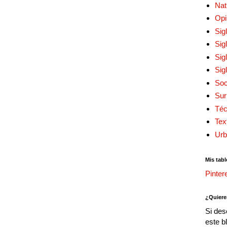
Nat
Opi
Sig
Sig
Sig
Sig
Soc
Sur
Téc
Tex
Urb
Mis tabl
Pinter
¿Quiere
Si des
este b