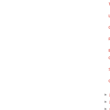
►
►
►