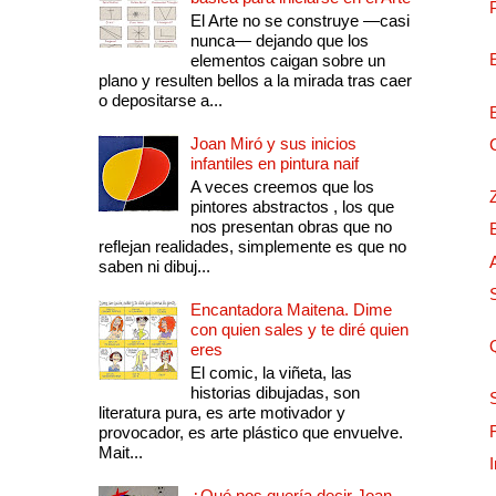
El Arte no se construye —casi
nunca— dejando que los
elementos caigan sobre un
plano y resulten bellos a la mirada tras caer
o depositarse a...
Joan Miró y sus inicios
infantiles en pintura naif
A veces creemos que los
pintores abstractos , los que
nos presentan obras que no
reflejan realidades, simplemente es que no
saben ni dibuj...
Encantadora Maitena. Dime
con quien sales y te diré quien
eres
El comic, la viñeta, las
historias dibujadas, son
literatura pura, es arte motivador y
provocador, es arte plástico que envuelve.
Mait...
¿Qué nos quería decir Joan