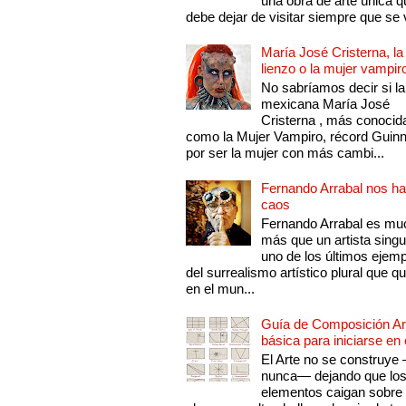
una obra de arte única q
debe dejar de visitar siempre que se v
María José Cristerna, la
lienzo o la mujer vampir
No sabríamos decir si la
mexicana María José
Cristerna , más conocid
como la Mujer Vampiro, récord Guin
por ser la mujer con más cambi...
Fernando Arrabal nos ha
caos
Fernando Arrabal es mu
más que un artista singu
uno de los últimos ejem
del surrealismo artístico plural que 
en el mun...
Guía de Composición Art
básica para iniciarse en 
El Arte no se construye
nunca— dejando que lo
elementos caigan sobre