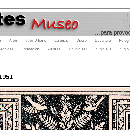
a
Artes
Arte Urbano
Culturas
Dibujo
Escultura
Fotogr
écnicas
Formación
Artistas
< Siglo XIX
Siglo XIX
Siglo
1951