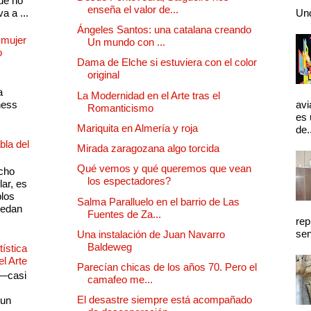
ue no
enseña el valor de...
a a ...
Und
Ángeles Santos: una catalana creando
 mujer
Un mundo con ...
o
Dama de Elche si estuviera con el color
original
a
La Modernidad en el Arte tras el
ness
avi
Romanticismo
es 
Mariquita en Almería y roja
de.
bla del
Mirada zaragozana algo torcida
Qué vemos y qué queremos que vean
cho
los espectadores?
lar, es
plos
Salma Paralluelo en el barrio de Las
quedan
Fuentes de Za...
rep
sen
Una instalación de Juan Navarro
Baldeweg
ística
el Arte
Parecían chicas de los años 70. Pero el
 —casi
camafeo me...
s
El desastre siempre está acompañado
 un