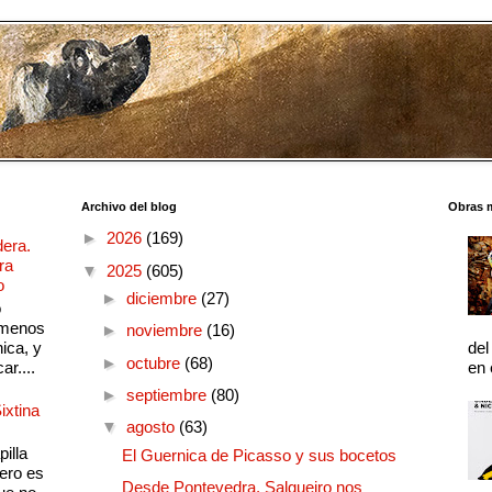
Archivo del blog
Obras 
►
2026
(169)
dera.
ra
▼
2025
(605)
o
►
diciembre
(27)
o
 menos
►
noviembre
(16)
ica, y
del
►
octubre
(68)
ar....
en 
►
septiembre
(80)
ixtina
▼
agosto
(63)
illa
El Guernica de Picasso y sus bocetos
pero es
Desde Pontevedra, Salgueiro nos