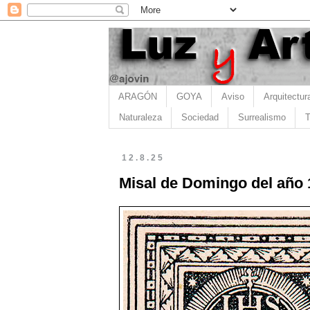
ARAGÓN
GOYA
Aviso
Arquitectur
Naturaleza
Sociedad
Surrealismo
T
12.8.25
Misal de Domingo del año 