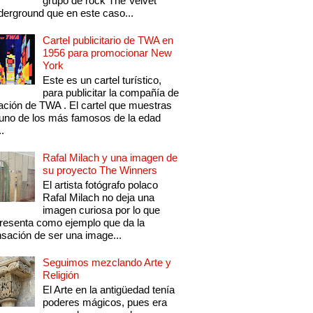
grupo de rock The Velvet
erground que en este caso...
Cartel publicitario de TWA en
1956 para promocionar New
York
Este es un cartel turístico,
para publicitar la compañía de
ación de TWA . El cartel que muestras
uno de los más famosos de la edad
..
Rafal Milach y una imagen de
su proyecto The Winners
El artista fotógrafo polaco
Rafal Milach no deja una
imagen curiosa por lo que
resenta como ejemplo que da la
sación de ser una image...
Seguimos mezclando Arte y
Religión
El Arte en la antigüedad tenía
poderes mágicos, pues era