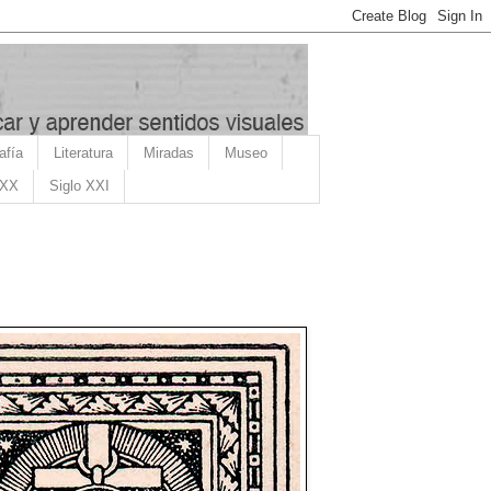
afía
Literatura
Miradas
Museo
 XX
Siglo XXI