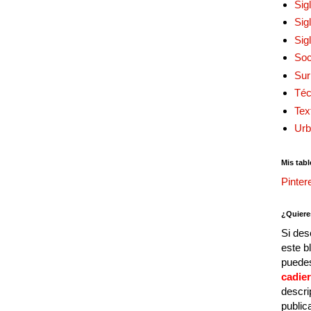
Sig
Sig
Sig
Soc
Sur
Téc
Tex
Urb
Mis tabl
Pinter
¿Quiere
Si des
este b
puedes
cadie
descri
public