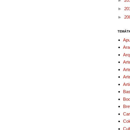
►
20
►
20
►
20
TEMÁTI
Apu
Ara
Arq
Art
Art
Art
Art
Bas
Bo
Bre
Car
Col
Cul