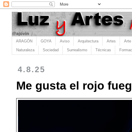
ARAGÓN
GOYA
Aviso
Arquitectura
Artes
Arte
Naturaleza
Sociedad
Surrealismo
Técnicas
Formac
4.8.25
Me gusta el rojo fuego