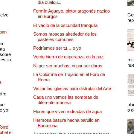
día cualqu...
Fermín Aguayo, pintor aragonés nacido
uelve.
Goy
en Burgos
rep
El vacío de la oscuridad tranquila
Joan
Somos moscas alrededor de los
pasteles comunes
un
Podríamos ser tú… o yo
sta
 sobre
Verde hierro de esperanza en la paz
estilo
rec
nue
Ni por ser muchas, ni por ser duras
La Columna de Trajano en el Foro de
Roma
a
Visitar las iglesias para disfrutar del Arte
otro
Cada uno vemos las sombras de
diferente manera
que
pla
e yo
o d
Flores que viven rodeadas de agua
Hermosa basura hecha barullo en
Barcelona
Torre
ghel el