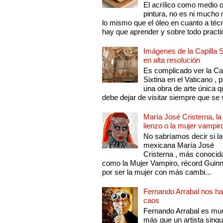
El acrílico como medio 
pintura, no es ni mucho
lo mismo que el óleo en cuanto a técn
hay que aprender y sobre todo practic
Imágenes de la Capilla S
en alta resolución
Es complicado ver la Cap
Sixtina en el Vaticano , 
una obra de arte única q
debe dejar de visitar siempre que se v
María José Cristerna, la
lienzo o la mujer vampir
No sabríamos decir si la
mexicana María José
Cristerna , más conocid
como la Mujer Vampiro, récord Guin
por ser la mujer con más cambi...
Fernando Arrabal nos ha
caos
Fernando Arrabal es mu
más que un artista singu