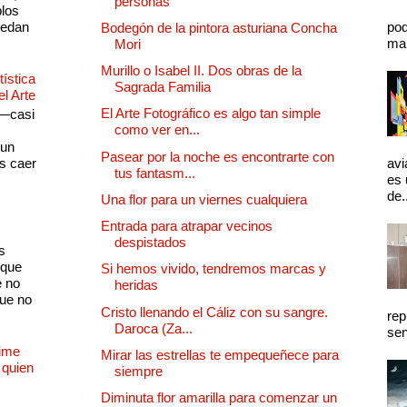
personas
plos
quedan
pod
Bodegón de la pintora asturiana Concha
mal
Mori
Murillo o Isabel II. Dos obras de la
ística
Sagrada Familia
el Arte
El Arte Fotográfico es algo tan simple
 —casi
como ver en...
s
 un
Pasear por la noche es encontrarte con
as caer
avi
tus fantasm...
es 
de.
Una flor para un viernes cualquiera
Entrada para atrapar vecinos
despistados
s
 que
Si hemos vivido, tendremos marcas y
e no
heridas
que no
Cristo llenando el Cáliz con su sangre.
rep
Daroca (Za...
sen
Dime
Mirar las estrellas te empequeñece para
 quien
siempre
Diminuta flor amarilla para comenzar un