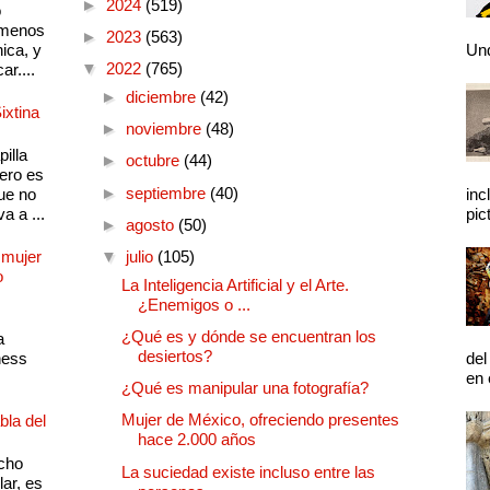
►
2024
(519)
o
 menos
►
2023
(563)
ica, y
Und
▼
2022
(765)
ar....
►
diciembre
(42)
ixtina
►
noviembre
(48)
illa
►
octubre
(44)
pero es
►
septiembre
(40)
ue no
inc
a a ...
pic
►
agosto
(50)
 mujer
▼
julio
(105)
o
La Inteligencia Artificial y el Arte.
¿Enemigos o ...
¿Qué es y dónde se encuentran los
a
desiertos?
ness
del
en 
¿Qué es manipular una fotografía?
Mujer de México, ofreciendo presentes
bla del
hace 2.000 años
cho
La suciedad existe incluso entre las
lar, es