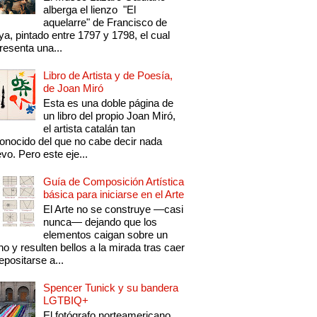
alberga el lienzo "El
aquelarre" de Francisco de
a, pintado entre 1797 y 1798, el cual
resenta una...
Libro de Artista y de Poesía,
de Joan Miró
Esta es una doble página de
un libro del propio Joan Miró,
el artista catalán tan
onocido del que no cabe decir nada
vo. Pero este eje...
Guía de Composición Artística
básica para iniciarse en el Arte
El Arte no se construye —casi
nunca— dejando que los
elementos caigan sobre un
no y resulten bellos a la mirada tras caer
epositarse a...
Spencer Tunick y su bandera
LGTBIQ+
El fotógrafo norteamericano