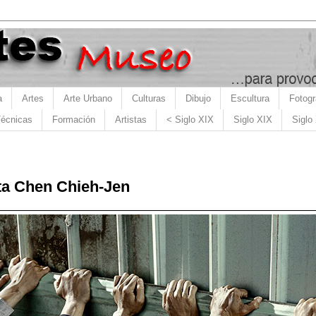
a
Artes
Arte Urbano
Culturas
Dibujo
Escultura
Fotogr
écnicas
Formación
Artistas
< Siglo XIX
Siglo XIX
Siglo
ta Chen Chieh-Jen