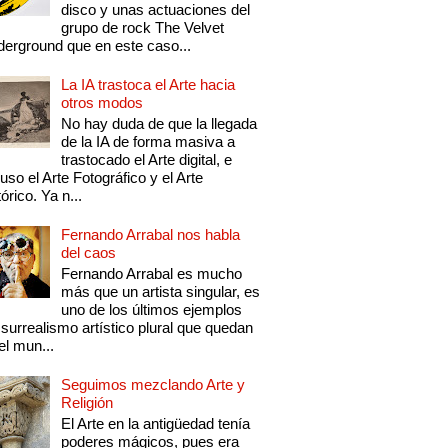
disco y unas actuaciones del
grupo de rock The Velvet
erground que en este caso...
La IA trastoca el Arte hacia
otros modos
No hay duda de que la llegada
de la IA de forma masiva a
trastocado el Arte digital, e
luso el Arte Fotográfico y el Arte
tórico. Ya n...
Fernando Arrabal nos habla
del caos
Fernando Arrabal es mucho
más que un artista singular, es
uno de los últimos ejemplos
 surrealismo artístico plural que quedan
el mun...
Seguimos mezclando Arte y
Religión
El Arte en la antigüedad tenía
poderes mágicos, pues era