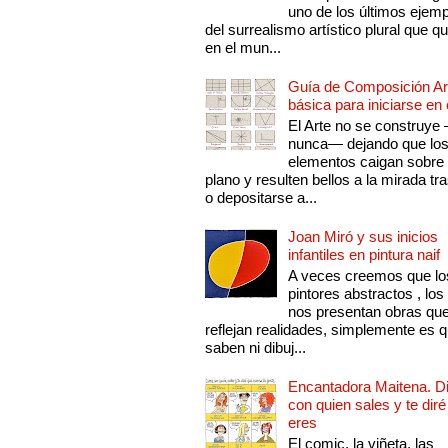
uno de los últimos ejem
del surrealismo artístico plural que 
en el mun...
Guía de Composición Art
básica para iniciarse en 
El Arte no se construye
nunca— dejando que lo
elementos caigan sobre
plano y resulten bellos a la mirada tr
o depositarse a...
Joan Miró y sus inicios
infantiles en pintura naif
A veces creemos que lo
pintores abstractos , los
nos presentan obras qu
reflejan realidades, simplemente es 
saben ni dibuj...
Encantadora Maitena. 
con quien sales y te diré
eres
El comic, la viñeta, las