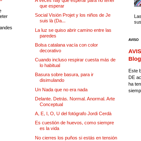
A veces hay que esperar para no tener
que esperar
e
Social Visión Projet y los niños de Je
eter
Las
suis là (Da...
sus
randes
La luz se quiso abrir camino entre las
paredes
AVISO
Bolsa catalana vacía con color
decorativo
AVIS
Blog
Cuando incluso respirar cuesta más de
lo habitual
Este b
Basura sobre basura, para ir
DE ac
disimulando
ha ten
Un Nada que no era nada
siempr
Delante. Detrás. Normal. Anormal. Arte
Conceptual
A, E, I, O, U del fotógrafo Jordi Cerdà
Es cuestión de huevos, como siempre
es la vida
No cierres los puños si estás en tensión