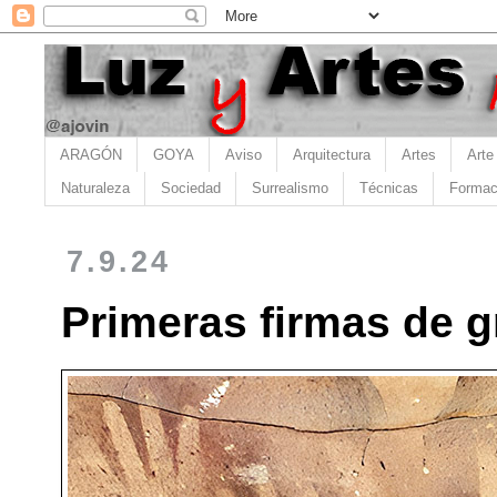
ARAGÓN
GOYA
Aviso
Arquitectura
Artes
Arte
Naturaleza
Sociedad
Surrealismo
Técnicas
Formac
7.9.24
Primeras firmas de g