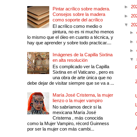
►
20
Pintar acrílico sobre madera.
Consejos sobre la madera
►
20
como soporte del acrílico
▼
20
El acrílico como medio o
pintura, no es ni mucho menos
►
lo mismo que el óleo en cuanto a técnica, y
►
hay que aprender y sobre todo practicar....
►
Imágenes de la Capilla Sixtina
▼
en alta resolución
Es complicado ver la Capilla
Sixtina en el Vaticano , pero es
una obra de arte única que no
debe dejar de visitar siempre que se va a ...
María José Cristerna, la mujer
lienzo o la mujer vampiro
No sabríamos decir si la
mexicana María José
Cristerna , más conocida
como la Mujer Vampiro, récord Guinness
por ser la mujer con más cambi...