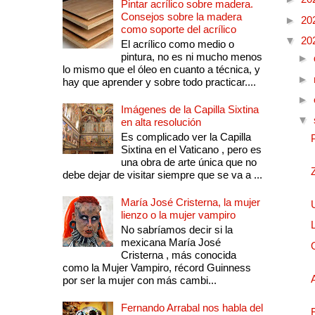
Pintar acrílico sobre madera.
Consejos sobre la madera
►
20
como soporte del acrílico
▼
20
El acrílico como medio o
pintura, no es ni mucho menos
►
lo mismo que el óleo en cuanto a técnica, y
►
hay que aprender y sobre todo practicar....
►
Imágenes de la Capilla Sixtina
▼
en alta resolución
Es complicado ver la Capilla
Sixtina en el Vaticano , pero es
una obra de arte única que no
debe dejar de visitar siempre que se va a ...
María José Cristerna, la mujer
lienzo o la mujer vampiro
No sabríamos decir si la
mexicana María José
Cristerna , más conocida
como la Mujer Vampiro, récord Guinness
por ser la mujer con más cambi...
Fernando Arrabal nos habla del