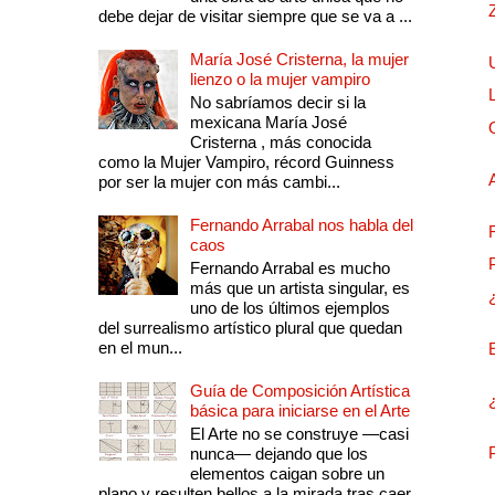
debe dejar de visitar siempre que se va a ...
María José Cristerna, la mujer
lienzo o la mujer vampiro
No sabríamos decir si la
mexicana María José
Cristerna , más conocida
como la Mujer Vampiro, récord Guinness
por ser la mujer con más cambi...
Fernando Arrabal nos habla del
caos
Fernando Arrabal es mucho
más que un artista singular, es
uno de los últimos ejemplos
del surrealismo artístico plural que quedan
en el mun...
Guía de Composición Artística
básica para iniciarse en el Arte
El Arte no se construye —casi
nunca— dejando que los
elementos caigan sobre un
plano y resulten bellos a la mirada tras caer