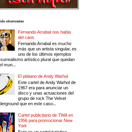
más observadas
Fernando Arrabal nos habla
del caos
Fernando Arrabal es mucho
más que un artista singular, es
uno de los últimos ejemplos
 surrealismo artístico plural que quedan
el mun...
El plátano de Andy Warhol
Este cartel de Andy Warhol de
1967 era para anunciar un
disco y unas actuaciones del
grupo de rock The Velvet
erground que en este caso...
Cartel publicitario de TWA en
1956 para promocionar New
York
Este es un cartel turístico,