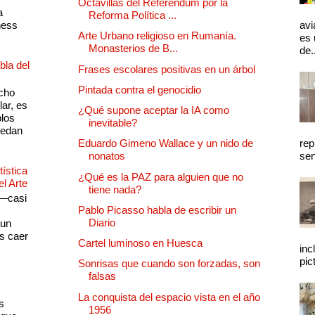
Octavillas del Referéndum por la
a
Reforma Política ...
ness
avi
Arte Urbano religioso en Rumanía.
es 
Monasterios de B...
de.
bla del
Frases escolares positivas en un árbol
Pintada contra el genocidio
cho
lar, es
¿Qué supone aceptar la IA como
plos
inevitable?
quedan
rep
Eduardo Gimeno Wallace y un nido de
sen
nonatos
ística
¿Qué es la PAZ para alguien que no
el Arte
tiene nada?
 —casi
Pablo Picasso habla de escribir un
s
Diario
 un
as caer
Cartel luminoso en Huesca
inc
pic
Sonrisas que cuando son forzadas, son
falsas
La conquista del espacio vista en el año
s
1956