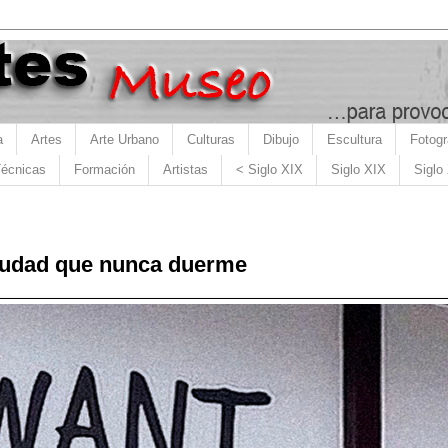
a
Artes
Arte Urbano
Culturas
Dibujo
Escultura
Fotogr
écnicas
Formación
Artistas
< Siglo XIX
Siglo XIX
Siglo
ciudad que nunca duerme