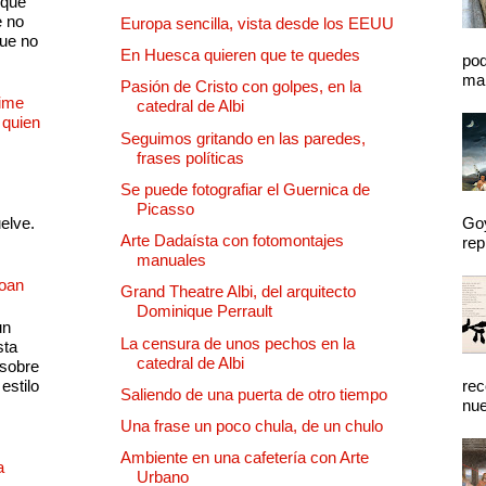
 que
e no
Europa sencilla, vista desde los EEUU
que no
En Huesca quieren que te quedes
pod
mal
Pasión de Cristo con golpes, en la
Dime
catedral de Albi
 quien
Seguimos gritando en las paredes,
frases políticas
Se puede fotografiar el Guernica de
Picasso
uelve.
Goy
Arte Dadaísta con fotomontajes
rep
manuales
Joan
Grand Theatre Albi, del arquitecto
Dominique Perrault
un
La censura de unos pechos en la
sta
catedral de Albi
 sobre
estilo
rec
Saliendo de una puerta de otro tiempo
nue
Una frase un poco chula, de un chulo
Ambiente en una cafetería con Arte
a
Urbano