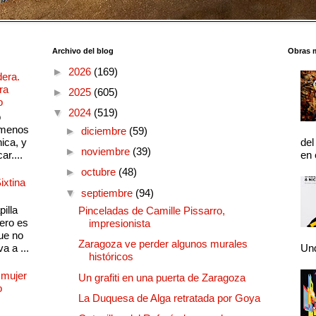
Archivo del blog
Obras 
►
2026
(169)
dera.
ra
►
2025
(605)
o
▼
2024
(519)
o
 menos
►
diciembre
(59)
ica, y
del
►
noviembre
(39)
ar....
en 
►
octubre
(48)
ixtina
▼
septiembre
(94)
illa
Pinceladas de Camille Pissarro,
pero es
impresionista
ue no
Zaragoza ve perder algunos murales
a a ...
Und
históricos
 mujer
Un grafiti en una puerta de Zaragoza
o
La Duquesa de Alga retratada por Goya