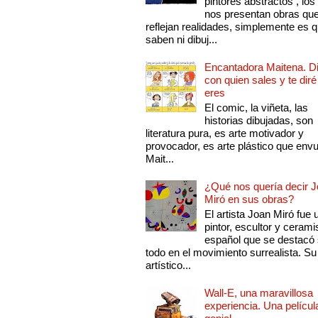
pintores abstractos , los
nos presentan obras qu
reflejan realidades, simplemente es 
saben ni dibuj...
Encantadora Maitena. 
con quien sales y te diré
eres
El comic, la viñeta, las
historias dibujadas, son
literatura pura, es arte motivador y
provocador, es arte plástico que env
Mait...
¿Qué nos quería decir 
Miró en sus obras?
El artista Joan Miró fue 
pintor, escultor y cerami
español que se destacó
todo en el movimiento surrealista. Su 
artístico...
Wall-E, una maravillosa
experiencia. Una películ