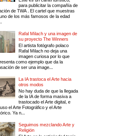
para publicitar la compañía de
ación de TWA . El cartel que muestras
uno de los más famosos de la edad
..
Rafal Milach y una imagen de
su proyecto The Winners
El artista fotógrafo polaco
Rafal Milach no deja una
imagen curiosa por lo que
resenta como ejemplo que da la
sación de ser una image...
La IA trastoca el Arte hacia
otros modos
No hay duda de que la llegada
de la IA de forma masiva a
trastocado el Arte digital, e
luso el Arte Fotográfico y el Arte
tórico. Ya n...
Seguimos mezclando Arte y
Religión