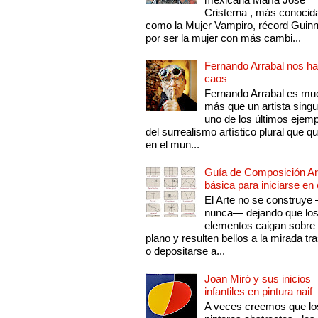
Cristerna , más conocid
como la Mujer Vampiro, récord Guin
por ser la mujer con más cambi...
Fernando Arrabal nos ha
caos
Fernando Arrabal es mu
más que un artista singu
uno de los últimos ejem
del surrealismo artístico plural que 
en el mun...
Guía de Composición Art
básica para iniciarse en 
El Arte no se construye
nunca— dejando que lo
elementos caigan sobre
plano y resulten bellos a la mirada tr
o depositarse a...
Joan Miró y sus inicios
infantiles en pintura naif
A veces creemos que lo