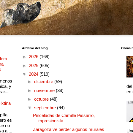
Archivo del blog
Obras 
►
2026
(169)
dera.
ra
►
2025
(605)
o
▼
2024
(519)
o
 menos
►
diciembre
(59)
ica, y
del
►
noviembre
(39)
ar....
en 
►
octubre
(48)
ixtina
▼
septiembre
(94)
illa
Pinceladas de Camille Pissarro,
pero es
impresionista
ue no
Zaragoza ve perder algunos murales
a a ...
Und