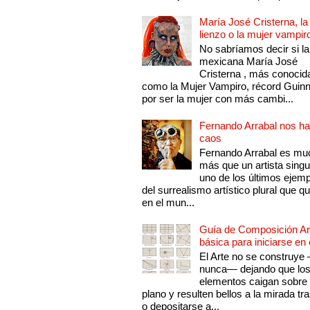
María José Cristerna, la
lienzo o la mujer vampir
No sabríamos decir si la
mexicana María José
Cristerna , más conocid
como la Mujer Vampiro, récord Guin
por ser la mujer con más cambi...
Fernando Arrabal nos ha
caos
Fernando Arrabal es mu
más que un artista singu
uno de los últimos ejem
del surrealismo artístico plural que 
en el mun...
Guía de Composición Art
básica para iniciarse en 
El Arte no se construye
nunca— dejando que lo
elementos caigan sobre
plano y resulten bellos a la mirada tr
o depositarse a...