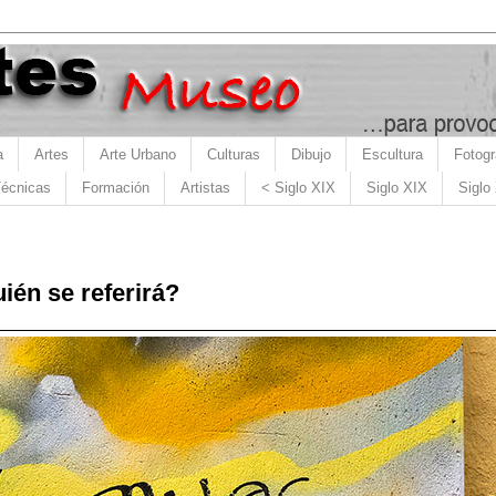
a
Artes
Arte Urbano
Culturas
Dibujo
Escultura
Fotogr
écnicas
Formación
Artistas
< Siglo XIX
Siglo XIX
Siglo
ién se referirá?