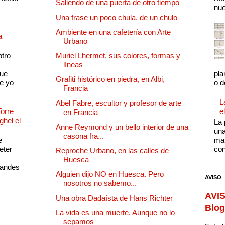
Saliendo de una puerta de otro tiempo
nue
Una frase un poco chula, de un chulo
Ambiente en una cafetería con Arte
a
Urbano
otro
Muriel Lhermet, sus colores, formas y
líneas
que
pla
Grafiti histórico en piedra, en Albi,
e yo
o d
Francia
L
Abel Fabre, escultor y profesor de arte
Torre
e
en Francia
ghel el
La 
Anne Reymond y un bello interior de una
una
casona fra...
e
mat
eter
con
Reproche Urbano, en las calles de
Huesca
randes
Alguien dijo NO en Huesca. Pero
AVISO
nosotros no sabemo...
AVIS
Una obra Dadaísta de Hans Richter
Blog
La vida es una muerte. Aunque no lo
sepamos