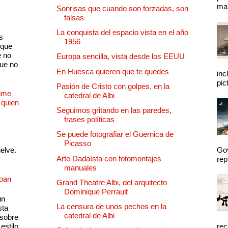
mal
Sonrisas que cuando son forzadas, son
falsas
La conquista del espacio vista en el año
s
1956
 que
e no
Europa sencilla, vista desde los EEUU
que no
En Huesca quieren que te quedes
inc
pic
Pasión de Cristo con golpes, en la
Dime
catedral de Albi
 quien
Seguimos gritando en las paredes,
frases políticas
Se puede fotografiar el Guernica de
Picasso
uelve.
Goy
Arte Dadaísta con fotomontajes
rep
manuales
Joan
Grand Theatre Albi, del arquitecto
Dominique Perrault
un
La censura de unos pechos en la
sta
catedral de Albi
 sobre
estilo
rec