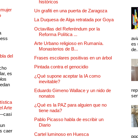
históricos
 mujer
Un grafiti en una puerta de Zaragoza
o
La Duquesa de Alga retratada por Goya
Octavillas del Referéndum por la
a
Reforma Política ...
ness
avi
Arte Urbano religioso en Rumanía.
es 
Monasterios de B...
de.
bla del
Frases escolares positivas en un árbol
Pintada contra el genocidio
cho
lar, es
¿Qué supone aceptar la IA como
plos
inevitable?
quedan
rep
Eduardo Gimeno Wallace y un nido de
sen
nonatos
ística
¿Qué es la PAZ para alguien que no
el Arte
tiene nada?
 —casi
Pablo Picasso habla de escribir un
s
Diario
 un
as caer
Cartel luminoso en Huesca
pod