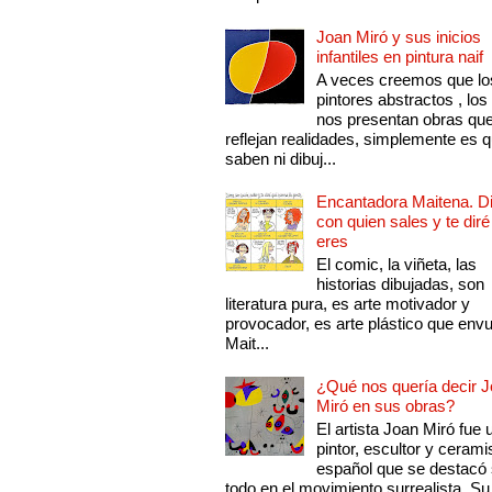
Joan Miró y sus inicios
infantiles en pintura naif
A veces creemos que lo
pintores abstractos , los
nos presentan obras qu
reflejan realidades, simplemente es 
saben ni dibuj...
Encantadora Maitena. 
con quien sales y te diré
eres
El comic, la viñeta, las
historias dibujadas, son
literatura pura, es arte motivador y
provocador, es arte plástico que env
Mait...
¿Qué nos quería decir 
Miró en sus obras?
El artista Joan Miró fue 
pintor, escultor y cerami
español que se destacó
todo en el movimiento surrealista. Su 