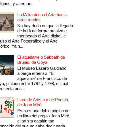
ignos, y acercar...
La IA trastoca el Arte hacia
otros modos
No hay duda de que la llegada
de la IA de forma masiva a
trastocado el Arte digital, e
luso el Arte Fotográfico y el Arte
tórico. Ya n...
El aquelarre o Sabbath de
Brujas, de Goya
El Museo Lázaro Galdiano
alberga el lienzo "El
aquelarre" de Francisco de
a, pintado entre 1797 y 1798, el cual
resenta una...
Libro de Artista y de Poesía,
de Joan Miró
Esta es una doble página de
un libro del propio Joan Miró,
el artista catalán tan
onocido del que no cabe decir nada