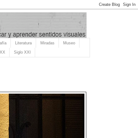
afía
Literatura
Miradas
Museo
 XX
Siglo XXI