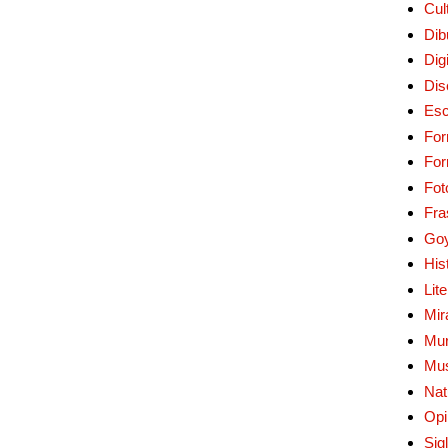
Cul
Dib
Digi
Dis
Esc
For
Fo
Fot
Fra
Go
His
Lit
Mir
Mur
Mu
Nat
Opi
Sig