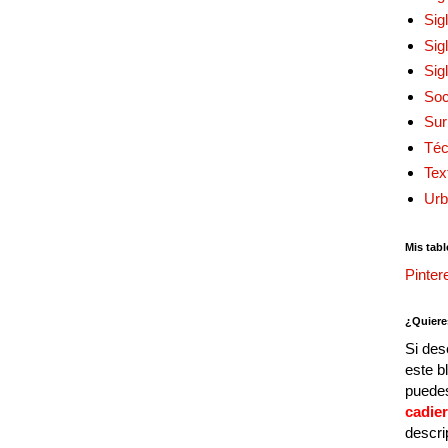
Sig
Sig
Sig
Soc
Sur
Téc
Tex
Urb
Mis tabl
Pinter
¿Quiere
Si des
este b
puedes
cadie
descri