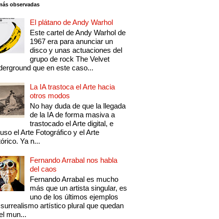
más observadas
El plátano de Andy Warhol
Este cartel de Andy Warhol de
1967 era para anunciar un
disco y unas actuaciones del
grupo de rock The Velvet
erground que en este caso...
La IA trastoca el Arte hacia
otros modos
No hay duda de que la llegada
de la IA de forma masiva a
trastocado el Arte digital, e
luso el Arte Fotográfico y el Arte
tórico. Ya n...
Fernando Arrabal nos habla
del caos
Fernando Arrabal es mucho
más que un artista singular, es
uno de los últimos ejemplos
 surrealismo artístico plural que quedan
el mun...