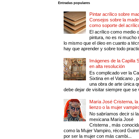
Entradas populares
Pintar acrílico sobre ma
Consejos sobre la made
como soporte del acrílic
El acrílico como medio 
pintura, no es ni mucho
lo mismo que el óleo en cuanto a técn
hay que aprender y sobre todo practic
Imágenes de la Capilla S
en alta resolución
Es complicado ver la Cap
Sixtina en el Vaticano , 
una obra de arte única q
debe dejar de visitar siempre que se v
María José Cristerna, la
lienzo o la mujer vampir
No sabríamos decir si la
mexicana María José
Cristerna , más conocid
como la Mujer Vampiro, récord Guin
por ser la mujer con más cambi...