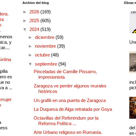
Archivo del blog
Obras 
►
2026
(169)
dera.
ra
►
2025
(605)
o
▼
2024
(519)
o
 menos
►
diciembre
(59)
ica, y
Und
►
noviembre
(39)
ar....
►
octubre
(48)
ixtina
▼
septiembre
(94)
illa
Pinceladas de Camille Pissarro,
pero es
impresionista
ue no
inc
Zaragoza ve perder algunos murales
a a ...
pic
históricos
 mujer
Un grafiti en una puerta de Zaragoza
o
La Duquesa de Alga retratada por Goya
Octavillas del Referéndum por la
a
Reforma Política ...
ness
del
Arte Urbano religioso en Rumanía.
en 