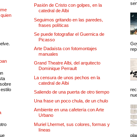
sen
Pasión de Cristo con golpes, en la
Dime
catedral de Albi
 quien
Seguimos gritando en las paredes,
frases políticas
Se puede fotografiar el Guernica de
Picasso
uelve.
Goy
Arte Dadaísta con fotomontajes
rep
manuales
Joan
Grand Theatre Albi, del arquitecto
Dominique Perrault
un
La censura de unos pechos en la
sta
catedral de Albi
 sobre
estilo
rec
Saliendo de una puerta de otro tiempo
nue
Una frase un poco chula, de un chulo
Ambiente en una cafetería con Arte
a
Urbano
otro
Muriel Lhermet, sus colores, formas y
líneas
que
pla