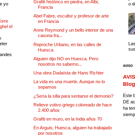
Grafiti histórico en piedra, en Albi,
e yo
o d
Francia
Abel Fabre, escultor y profesor de arte
Torre
en Francia
ghel el
Anne Reymond y un bello interior de una
casona fra...
e
eter
Las
Reproche Urbano, en las calles de
sus
Huesca
randes
Alguien dijo NO en Huesca. Pero
nosotros no sabemo...
AVISO
Una obra Dadaísta de Hans Richter
AVIS
La vida es una muerte. Aunque no lo
Blog
sepamos
Este b
¿Sería la silla para sentarse el demonio?
DE ac
Relieve votivo griego coloreado de hace
ha ten
2.400 años
siempr
Grafiti en muro, en la India años 70
En Arguis, Huesca, alguien ha trabajado
por nosotros