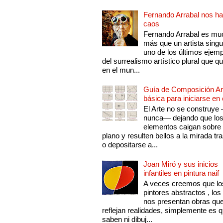
Fernando Arrabal nos ha
caos
Fernando Arrabal es mu
más que un artista singu
uno de los últimos ejem
del surrealismo artístico plural que 
en el mun...
Guía de Composición Art
básica para iniciarse en 
El Arte no se construye
nunca— dejando que lo
elementos caigan sobre
plano y resulten bellos a la mirada tr
o depositarse a...
Joan Miró y sus inicios
infantiles en pintura naif
A veces creemos que lo
pintores abstractos , los
nos presentan obras qu
reflejan realidades, simplemente es 
saben ni dibuj...