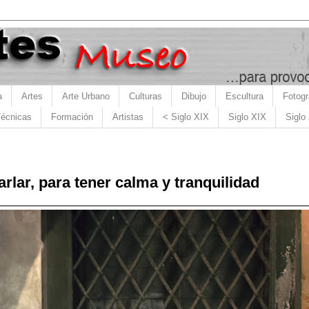
a
Artes
Arte Urbano
Culturas
Dibujo
Escultura
Fotogr
écnicas
Formación
Artistas
< Siglo XIX
Siglo XIX
Siglo
rlar, para tener calma y tranquilidad