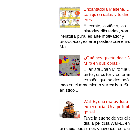
Encantadora Maitena. 
con quien sales y te diré
eres
El comic, la viñeta, las
historias dibujadas, son
literatura pura, es arte motivador y
provocador, es arte plástico que env
Mait...
¿Qué nos quería decir 
Miró en sus obras?
El artista Joan Miró fue 
pintor, escultor y cerami
español que se destacó
todo en el movimiento surrealista. Su 
artístico...
Wall-E, una maravillosa
experiencia. Una películ
genial.
Tuve la suerte de ver el 
día la película Wall-E, en
principio para niños y jóvenes, pero 