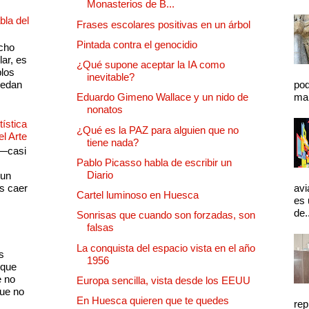
Monasterios de B...
bla del
Frases escolares positivas en un árbol
Pintada contra el genocidio
cho
lar, es
¿Qué supone aceptar la IA como
plos
inevitable?
quedan
pod
mal
Eduardo Gimeno Wallace y un nido de
nonatos
ística
¿Qué es la PAZ para alguien que no
el Arte
tiene nada?
 —casi
Pablo Picasso habla de escribir un
s
Diario
 un
as caer
avi
Cartel luminoso en Huesca
es 
de.
Sonrisas que cuando son forzadas, son
falsas
La conquista del espacio vista en el año
s
1956
 que
e no
Europa sencilla, vista desde los EEUU
que no
En Huesca quieren que te quedes
rep