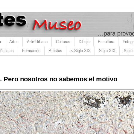
a
Artes
Arte Urbano
Culturas
Dibujo
Escultura
Fotogr
écnicas
Formación
Artistas
< Siglo XIX
Siglo XIX
Siglo
. Pero nosotros no sabemos el motivo