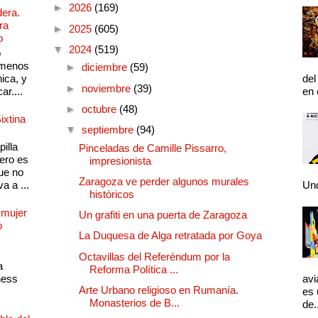
►
2026
(169)
dera.
ra
►
2025
(605)
o
▼
2024
(519)
o
 menos
►
diciembre
(59)
ica, y
del
►
noviembre
(39)
ar....
en 
►
octubre
(48)
ixtina
▼
septiembre
(94)
illa
Pinceladas de Camille Pissarro,
pero es
impresionista
ue no
Zaragoza ve perder algunos murales
a a ...
Und
históricos
 mujer
Un grafiti en una puerta de Zaragoza
o
La Duquesa de Alga retratada por Goya
Octavillas del Referéndum por la
a
Reforma Política ...
ness
avi
Arte Urbano religioso en Rumanía.
es 
Monasterios de B...
de.