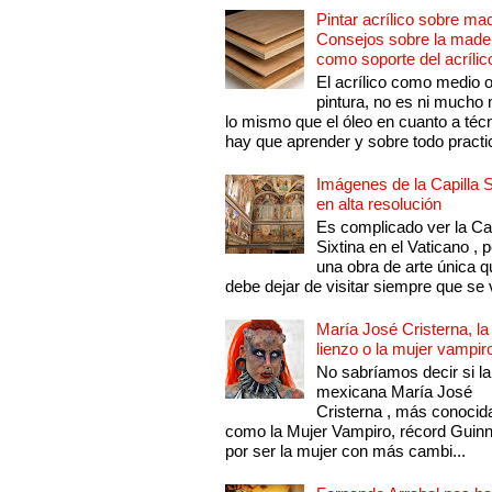
Pintar acrílico sobre ma
Consejos sobre la made
como soporte del acrílic
El acrílico como medio 
pintura, no es ni mucho
lo mismo que el óleo en cuanto a técn
hay que aprender y sobre todo practic
Imágenes de la Capilla S
en alta resolución
Es complicado ver la Cap
Sixtina en el Vaticano , 
una obra de arte única q
debe dejar de visitar siempre que se v
María José Cristerna, la
lienzo o la mujer vampir
No sabríamos decir si la
mexicana María José
Cristerna , más conocid
como la Mujer Vampiro, récord Guin
por ser la mujer con más cambi...