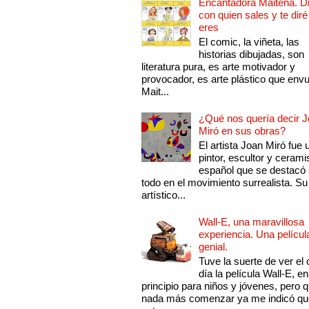
Encantadora Maitena. 
con quien sales y te diré
eres
El comic, la viñeta, las
historias dibujadas, son
literatura pura, es arte motivador y
provocador, es arte plástico que env
Mait...
¿Qué nos quería decir 
Miró en sus obras?
El artista Joan Miró fue 
pintor, escultor y cerami
español que se destacó
todo en el movimiento surrealista. Su 
artístico...
Wall-E, una maravillosa
experiencia. Una películ
genial.
Tuve la suerte de ver el 
día la película Wall-E, en
principio para niños y jóvenes, pero 
nada más comenzar ya me indicó qu