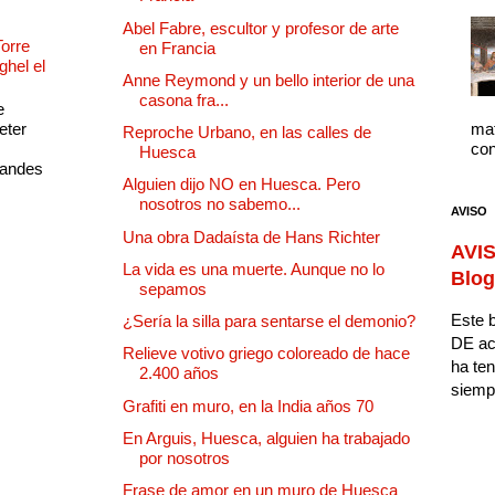
Abel Fabre, escultor y profesor de arte
Torre
en Francia
ghel el
Anne Reymond y un bello interior de una
casona fra...
e
eter
mat
Reproche Urbano, en las calles de
con
Huesca
randes
Alguien dijo NO en Huesca. Pero
nosotros no sabemo...
AVISO
Una obra Dadaísta de Hans Richter
AVIS
La vida es una muerte. Aunque no lo
Blog
sepamos
Este b
¿Sería la silla para sentarse el demonio?
DE ac
Relieve votivo griego coloreado de hace
ha ten
2.400 años
siempr
Grafiti en muro, en la India años 70
En Arguis, Huesca, alguien ha trabajado
por nosotros
Frase de amor en un muro de Huesca