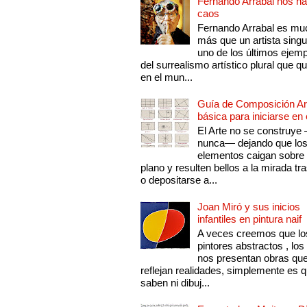
Fernando Arrabal nos ha
caos
Fernando Arrabal es mu
más que un artista singu
uno de los últimos ejem
del surrealismo artístico plural que 
en el mun...
Guía de Composición Art
básica para iniciarse en 
El Arte no se construye
nunca— dejando que lo
elementos caigan sobre
plano y resulten bellos a la mirada tr
o depositarse a...
Joan Miró y sus inicios
infantiles en pintura naif
A veces creemos que lo
pintores abstractos , los
nos presentan obras qu
reflejan realidades, simplemente es 
saben ni dibuj...