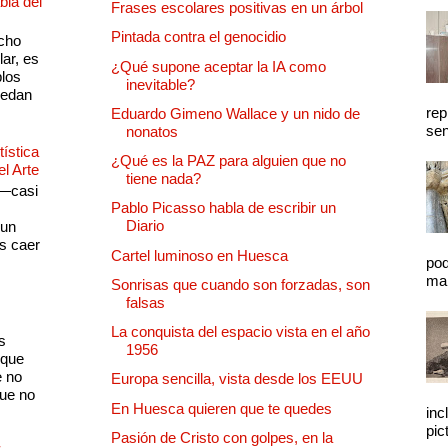
bla del
Frases escolares positivas en un árbol
Pintada contra el genocidio
cho
lar, es
¿Qué supone aceptar la IA como
plos
inevitable?
quedan
rep
Eduardo Gimeno Wallace y un nido de
sen
nonatos
ística
¿Qué es la PAZ para alguien que no
el Arte
tiene nada?
 —casi
Pablo Picasso habla de escribir un
s
Diario
 un
as caer
Cartel luminoso en Huesca
pod
mal
Sonrisas que cuando son forzadas, son
falsas
La conquista del espacio vista en el año
s
1956
 que
e no
Europa sencilla, vista desde los EEUU
que no
En Huesca quieren que te quedes
inc
pic
Pasión de Cristo con golpes, en la