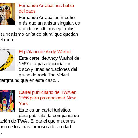
Fernando Arrabal nos habla
del caos
Fernando Arrabal es mucho
más que un artista singular, es
uno de los últimos ejemplos
 surrealismo artístico plural que quedan
el mun...
El plátano de Andy Warhol
Este cartel de Andy Warhol de
1967 era para anunciar un
disco y unas actuaciones del
grupo de rock The Velvet
erground que en este caso...
Cartel publicitario de TWA en
1956 para promocionar New
York
Este es un cartel turístico,
para publicitar la compañía de
ación de TWA . El cartel que muestras
uno de los más famosos de la edad
..