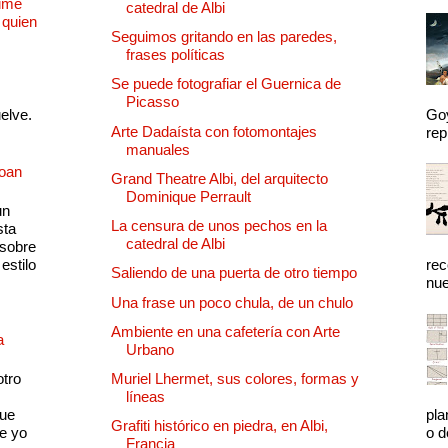
Dime
catedral de Albi
 quien
Seguimos gritando en las paredes,
frases políticas
Se puede fotografiar el Guernica de
Picasso
uelve.
Goy
Arte Dadaísta con fotomontajes
rep
manuales
Joan
Grand Theatre Albi, del arquitecto
Dominique Perrault
un
La censura de unos pechos en la
sta
catedral de Albi
 sobre
estilo
rec
Saliendo de una puerta de otro tiempo
nue
Una frase un poco chula, de un chulo
Ambiente en una cafetería con Arte
a
Urbano
otro
Muriel Lhermet, sus colores, formas y
líneas
que
pla
Grafiti histórico en piedra, en Albi,
e yo
o d
Francia