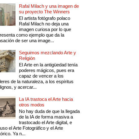
Rafal Milach y una imagen de
su proyecto The Winners
El artista fotógrafo polaco
Rafal Milach no deja una
imagen curiosa por lo que
resenta como ejemplo que da la
sación de ser una image...
Seguimos mezclando Arte y
Religión
El Arte en la antigüedad tenía
poderes mágicos, pues era
capaz de vencer a los
eres de la naturaleza, a los espíritus
ignos, y acercar...
La IA trastoca el Arte hacia
otros modos
No hay duda de que la llegada
de la IA de forma masiva a
trastocado el Arte digital, e
luso el Arte Fotográfico y el Arte
tórico. Ya n...