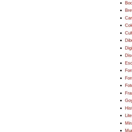
Bo
Bre
Car
Col
Cul
Dib
Digi
Dis
Esc
For
Fo
Fot
Fra
Go
His
Lit
Mir
Mur