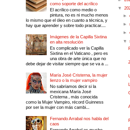
como soporte del acrílico
▼
20
El acrílico como medio o
pintura, no es ni mucho menos
►
lo mismo que el óleo en cuanto a técnica, y
►
hay que aprender y sobre todo practicar....
►
Imágenes de la Capilla Sixtina
▼
en alta resolución
Es complicado ver la Capilla
Sixtina en el Vaticano , pero es
una obra de arte única que no
debe dejar de visitar siempre que se va a ...
María José Cristerna, la mujer
lienzo o la mujer vampiro
No sabríamos decir si la
mexicana María José
Cristerna , más conocida
como la Mujer Vampiro, récord Guinness
por ser la mujer con más cambi...
Fernando Arrabal nos habla del
caos
Fernando Arrabal es mucho