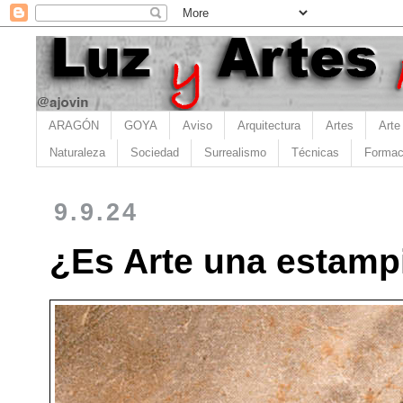
ARAGÓN
GOYA
Aviso
Arquitectura
Artes
Arte
Naturaleza
Sociedad
Surrealismo
Técnicas
Formac
9.9.24
¿Es Arte una estampi