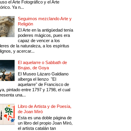
luso el Arte Fotográfico y el Arte
tórico. Ya n...
Seguimos mezclando Arte y
Religión
El Arte en la antigüedad tenía
poderes mágicos, pues era
capaz de vencer a los
eres de la naturaleza, a los espíritus
ignos, y acercar...
El aquelarre o Sabbath de
Brujas, de Goya
El Museo Lázaro Galdiano
alberga el lienzo "El
aquelarre" de Francisco de
a, pintado entre 1797 y 1798, el cual
resenta una...
Libro de Artista y de Poesía,
de Joan Miró
Esta es una doble página de
un libro del propio Joan Miró,
el artista catalán tan