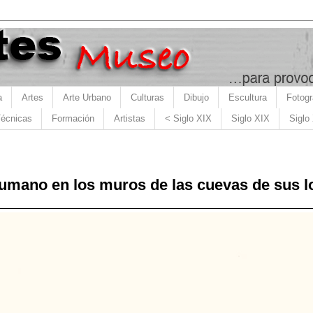
a
Artes
Arte Urbano
Culturas
Dibujo
Escultura
Fotogr
écnicas
Formación
Artistas
< Siglo XIX
Siglo XIX
Siglo
humano en los muros de las cuevas de sus l