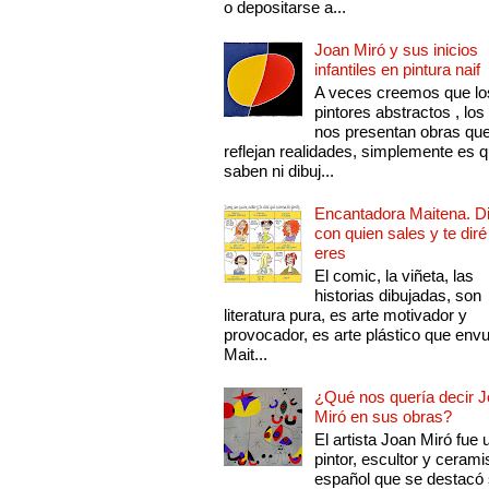
o depositarse a...
Joan Miró y sus inicios
infantiles en pintura naif
A veces creemos que lo
pintores abstractos , los
nos presentan obras qu
reflejan realidades, simplemente es 
saben ni dibuj...
Encantadora Maitena. 
con quien sales y te diré
eres
El comic, la viñeta, las
historias dibujadas, son
literatura pura, es arte motivador y
provocador, es arte plástico que env
Mait...
¿Qué nos quería decir 
Miró en sus obras?
El artista Joan Miró fue 
pintor, escultor y cerami
español que se destacó