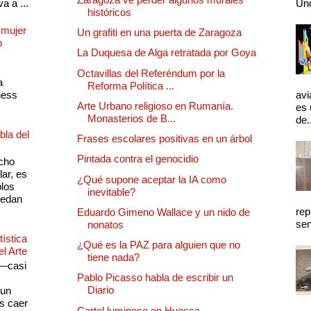
a a ...
Und
históricos
 mujer
Un grafiti en una puerta de Zaragoza
o
La Duquesa de Alga retratada por Goya
Octavillas del Referéndum por la
a
Reforma Política ...
ness
avi
Arte Urbano religioso en Rumanía.
es 
Monasterios de B...
de.
bla del
Frases escolares positivas en un árbol
Pintada contra el genocidio
cho
lar, es
¿Qué supone aceptar la IA como
plos
inevitable?
quedan
rep
Eduardo Gimeno Wallace y un nido de
sen
nonatos
ística
¿Qué es la PAZ para alguien que no
el Arte
tiene nada?
 —casi
Pablo Picasso habla de escribir un
s
Diario
 un
as caer
Cartel luminoso en Huesca