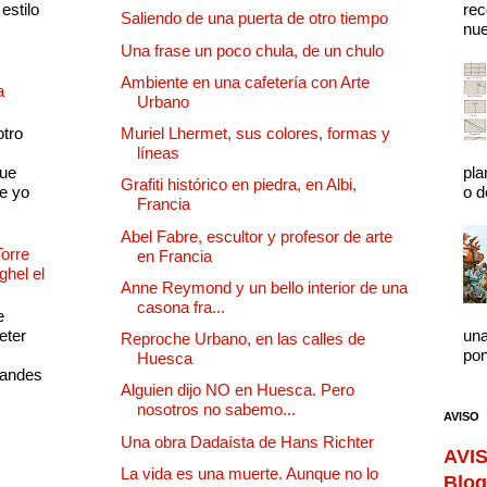
estilo
rec
Saliendo de una puerta de otro tiempo
nue
Una frase un poco chula, de un chulo
Ambiente en una cafetería con Arte
a
Urbano
otro
Muriel Lhermet, sus colores, formas y
líneas
que
pla
Grafiti histórico en piedra, en Albi,
e yo
o d
Francia
Abel Fabre, escultor y profesor de arte
Torre
en Francia
ghel el
Anne Reymond y un bello interior de una
casona fra...
e
eter
una
Reproche Urbano, en las calles de
pon
Huesca
randes
Alguien dijo NO en Huesca. Pero
nosotros no sabemo...
AVISO
Una obra Dadaísta de Hans Richter
AVIS
La vida es una muerte. Aunque no lo
Blog