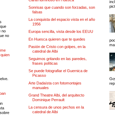
inc
pic
Sonrisas que cuando son forzadas, son
falsas
La conquista del espacio vista en el año
s
1956
 que
e no
Europa sencilla, vista desde los EEUU
que no
En Huesca quieren que te quedes
pod
mal
Pasión de Cristo con golpes, en la
Dime
catedral de Albi
 quien
Seguimos gritando en las paredes,
frases políticas
Se puede fotografiar el Guernica de
Picasso
uelve.
Goy
Arte Dadaísta con fotomontajes
rep
manuales
Joan
Grand Theatre Albi, del arquitecto
Dominique Perrault
un
La censura de unos pechos en la
sta
catedral de Albi
 sobre