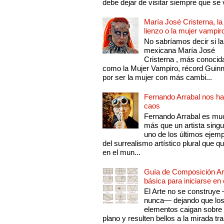
debe dejar de visitar siempre que se v
María José Cristerna, la
lienzo o la mujer vampir
No sabríamos decir si la
mexicana María José
Cristerna , más conocid
como la Mujer Vampiro, récord Guin
por ser la mujer con más cambi...
Fernando Arrabal nos ha
caos
Fernando Arrabal es mu
más que un artista singu
uno de los últimos ejem
del surrealismo artístico plural que 
en el mun...
Guía de Composición Art
básica para iniciarse en 
El Arte no se construye
nunca— dejando que lo
elementos caigan sobre
plano y resulten bellos a la mirada tr