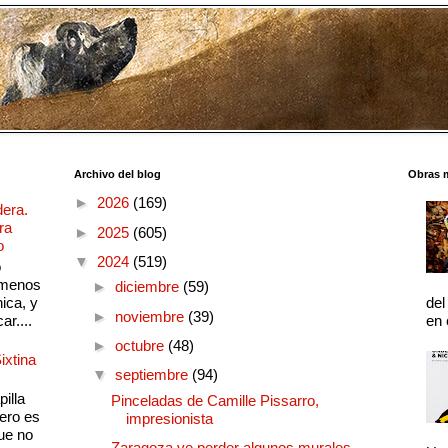
Archivo del blog
Obras 
►
2026
(169)
dera.
ra
►
2025
(605)
o
▼
2024
(519)
o
 menos
►
diciembre
(59)
ica, y
del
►
noviembre
(39)
ar....
en 
►
octubre
(48)
ixtina
▼
septiembre
(94)
illa
Pinceladas de Camille Pissarro,
pero es
impresionista
ue no
Zaragoza ve perder algunos murales