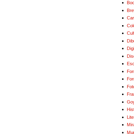
Bo
Bre
Car
Col
Cul
Dib
Digi
Dis
Esc
For
Fo
Fot
Fra
Go
His
Lit
Mir
Mur