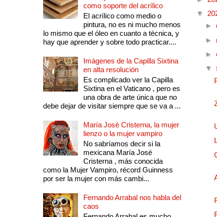
como soporte del acrílico
▼
20
El acrílico como medio o
pintura, no es ni mucho menos
►
lo mismo que el óleo en cuanto a técnica, y
►
hay que aprender y sobre todo practicar....
►
Imágenes de la Capilla Sixtina
▼
en alta resolución
Es complicado ver la Capilla
Sixtina en el Vaticano , pero es
una obra de arte única que no
debe dejar de visitar siempre que se va a ...
María José Cristerna, la mujer
lienzo o la mujer vampiro
No sabríamos decir si la
mexicana María José
Cristerna , más conocida
como la Mujer Vampiro, récord Guinness
por ser la mujer con más cambi...
Fernando Arrabal nos habla del
caos
Fernando Arrabal es mucho