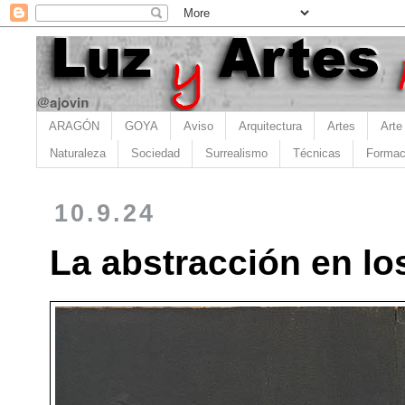
ARAGÓN
GOYA
Aviso
Arquitectura
Artes
Arte
Naturaleza
Sociedad
Surrealismo
Técnicas
Formac
10.9.24
La abstracción en lo