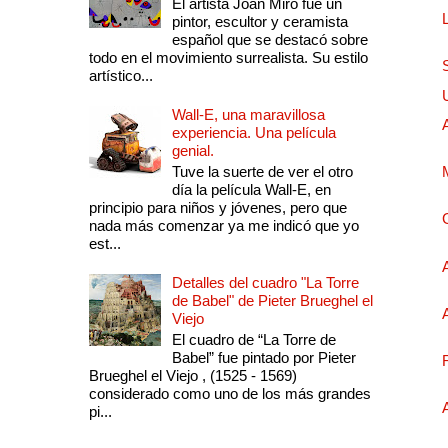
El artista Joan Miró fue un
pintor, escultor y ceramista
español que se destacó sobre
todo en el movimiento surrealista. Su estilo
artístico...
Wall-E, una maravillosa
experiencia. Una película
genial.
Tuve la suerte de ver el otro
día la película Wall-E, en
principio para niños y jóvenes, pero que
nada más comenzar ya me indicó que yo
est...
Detalles del cuadro "La Torre
de Babel" de Pieter Brueghel el
Viejo
El cuadro de “La Torre de
Babel” fue pintado por Pieter
Brueghel el Viejo , (1525 - 1569)
considerado como uno de los más grandes
pi...