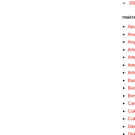
►
20
TEMÁTI
Apu
Ara
Arq
Art
Art
Art
Art
Bas
Bo
Bre
Car
Col
Cul
Dib
Digi