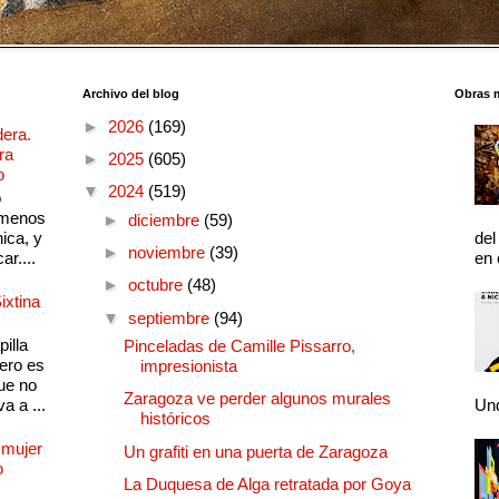
Archivo del blog
Obras 
►
2026
(169)
dera.
ra
►
2025
(605)
o
▼
2024
(519)
o
 menos
►
diciembre
(59)
ica, y
del
►
noviembre
(39)
ar....
en 
►
octubre
(48)
ixtina
▼
septiembre
(94)
illa
Pinceladas de Camille Pissarro,
pero es
impresionista
ue no
Zaragoza ve perder algunos murales
a a ...
Und
históricos
 mujer
Un grafiti en una puerta de Zaragoza
o
La Duquesa de Alga retratada por Goya