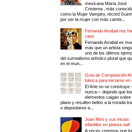
mexicana María José
Cristerna , más conocid
como la Mujer Vampiro, récord Guin
por ser la mujer con más cambi...
Fernando Arrabal nos ha
caos
Fernando Arrabal es mu
más que un artista singu
uno de los últimos ejem
del surrealismo artístico plural que 
en el mun...
Guía de Composición Art
básica para iniciarse en 
El Arte no se construye
nunca— dejando que lo
elementos caigan sobre
plano y resulten bellos a la mirada tr
o depositarse a...
Joan Miró y sus inicios
infantiles en pintura naif
A veces creemos que lo