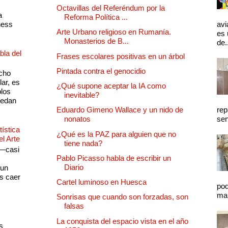
Octavillas del Referéndum por la
a
Reforma Política ...
ness
avi
Arte Urbano religioso en Rumanía.
es 
Monasterios de B...
de.
bla del
Frases escolares positivas en un árbol
Pintada contra el genocidio
cho
lar, es
¿Qué supone aceptar la IA como
plos
inevitable?
quedan
rep
Eduardo Gimeno Wallace y un nido de
sen
nonatos
ística
¿Qué es la PAZ para alguien que no
el Arte
tiene nada?
 —casi
Pablo Picasso habla de escribir un
s
Diario
 un
as caer
Cartel luminoso en Huesca
pod
mal
Sonrisas que cuando son forzadas, son
falsas
La conquista del espacio vista en el año
s