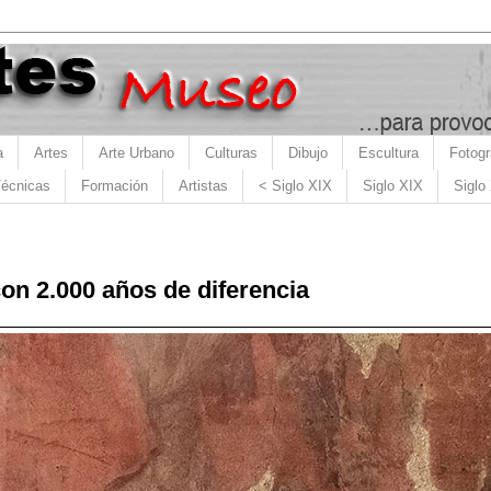
a
Artes
Arte Urbano
Culturas
Dibujo
Escultura
Fotogr
écnicas
Formación
Artistas
< Siglo XIX
Siglo XIX
Siglo
on 2.000 años de diferencia