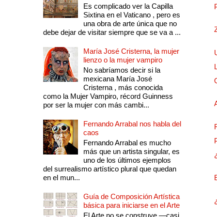
Es complicado ver la Capilla
Sixtina en el Vaticano , pero es
una obra de arte única que no
debe dejar de visitar siempre que se va a ...
María José Cristerna, la mujer
lienzo o la mujer vampiro
No sabríamos decir si la
mexicana María José
Cristerna , más conocida
como la Mujer Vampiro, récord Guinness
por ser la mujer con más cambi...
Fernando Arrabal nos habla del
caos
Fernando Arrabal es mucho
más que un artista singular, es
uno de los últimos ejemplos
del surrealismo artístico plural que quedan
en el mun...
Guía de Composición Artística
básica para iniciarse en el Arte
El Arte no se construye —casi