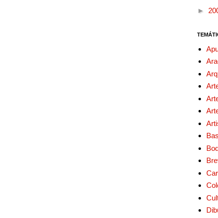
►
20
TEMÁTI
Apu
Ara
Arq
Art
Art
Art
Art
Bas
Bo
Bre
Car
Col
Cul
Dib