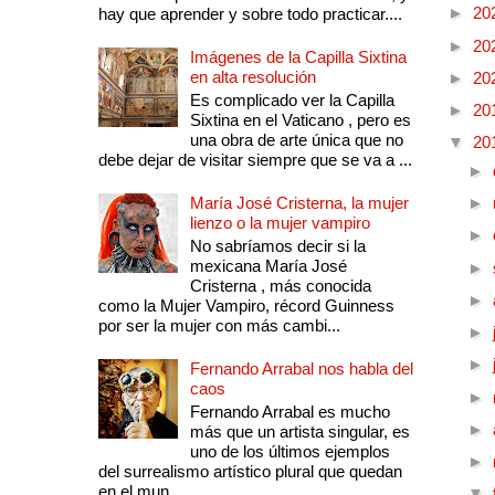
►
20
hay que aprender y sobre todo practicar....
►
20
Imágenes de la Capilla Sixtina
en alta resolución
►
20
Es complicado ver la Capilla
►
20
Sixtina en el Vaticano , pero es
una obra de arte única que no
▼
20
debe dejar de visitar siempre que se va a ...
►
María José Cristerna, la mujer
►
lienzo o la mujer vampiro
►
No sabríamos decir si la
mexicana María José
►
Cristerna , más conocida
►
como la Mujer Vampiro, récord Guinness
por ser la mujer con más cambi...
►
►
Fernando Arrabal nos habla del
caos
►
Fernando Arrabal es mucho
►
más que un artista singular, es
uno de los últimos ejemplos
►
del surrealismo artístico plural que quedan
en el mun...
▼