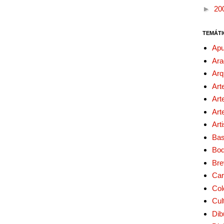
►
20
TEMÁTI
Apu
Ara
Arq
Art
Art
Art
Art
Bas
Bo
Bre
Car
Col
Cul
Dib