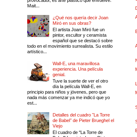
provocador, es arte plástico que envuelve.
Mait...
¿Qué nos quería decir Joan
Miró en sus obras?
El artista Joan Miró fue un
pintor, escultor y ceramista
español que se destacó sobre
todo en el movimiento surrealista. Su estilo
artístico...
Wall-E, una maravillosa
experiencia. Una película
genial.
Tuve la suerte de ver el otro
día la película Wall-E, en
principio para niños y jóvenes, pero que
nada más comenzar ya me indicó que yo
est...
Detalles del cuadro "La Torre
de Babel" de Pieter Brueghel el
Viejo
El cuadro de “La Torre de