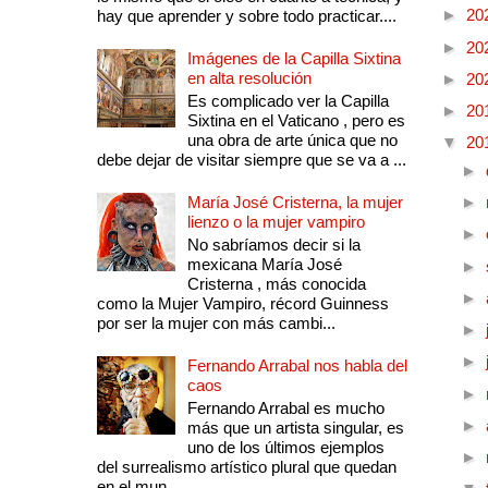
►
20
hay que aprender y sobre todo practicar....
►
20
Imágenes de la Capilla Sixtina
en alta resolución
►
20
Es complicado ver la Capilla
►
20
Sixtina en el Vaticano , pero es
una obra de arte única que no
▼
20
debe dejar de visitar siempre que se va a ...
►
María José Cristerna, la mujer
►
lienzo o la mujer vampiro
►
No sabríamos decir si la
mexicana María José
►
Cristerna , más conocida
►
como la Mujer Vampiro, récord Guinness
por ser la mujer con más cambi...
►
►
Fernando Arrabal nos habla del
caos
►
Fernando Arrabal es mucho
►
más que un artista singular, es
uno de los últimos ejemplos
►
del surrealismo artístico plural que quedan
en el mun...