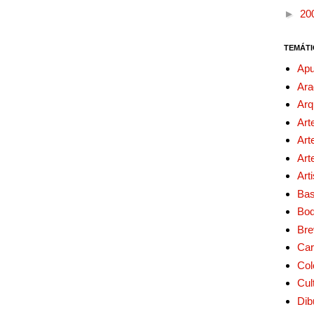
►
20
TEMÁTI
Apu
Ara
Arq
Art
Art
Art
Art
Bas
Bo
Bre
Car
Col
Cul
Dib