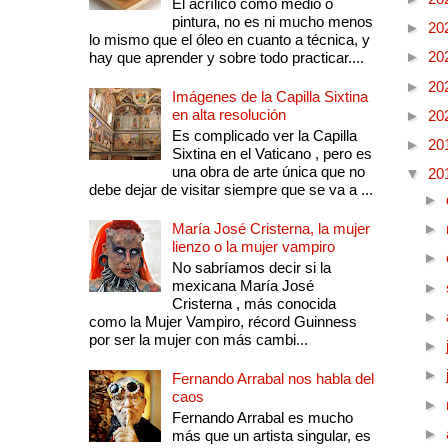
El acrílico como medio o
pintura, no es ni mucho menos
►
20
lo mismo que el óleo en cuanto a técnica, y
►
20
hay que aprender y sobre todo practicar....
►
20
Imágenes de la Capilla Sixtina
en alta resolución
►
20
Es complicado ver la Capilla
►
20
Sixtina en el Vaticano , pero es
una obra de arte única que no
▼
20
debe dejar de visitar siempre que se va a ...
►
María José Cristerna, la mujer
►
lienzo o la mujer vampiro
►
No sabríamos decir si la
mexicana María José
►
Cristerna , más conocida
►
como la Mujer Vampiro, récord Guinness
por ser la mujer con más cambi...
►
►
Fernando Arrabal nos habla del
caos
►
Fernando Arrabal es mucho
►
más que un artista singular, es