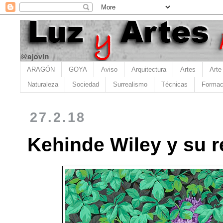
ARAGÓN
GOYA
Aviso
Arquitectura
Artes
Arte
Naturaleza
Sociedad
Surrealismo
Técnicas
Formac
27.2.18
Kehinde Wiley y su r