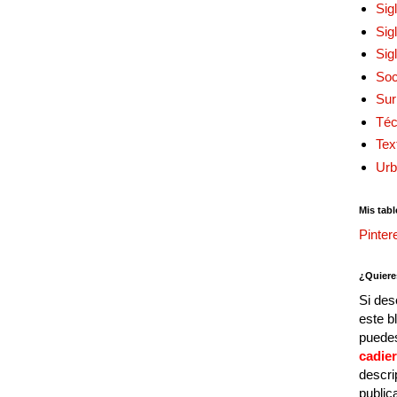
Sig
Sig
Sig
Soc
Sur
Téc
Tex
Urb
Mis tabl
Pinter
¿Quiere
Si des
este b
puedes
cadie
descri
public