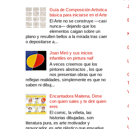
Guía de Composición Artística
básica para iniciarse en el Arte
El Arte no se construye —casi
nunca— dejando que los
elementos caigan sobre un
plano y resulten bellos a la mirada tras caer
o depositarse a...
Joan Miró y sus inicios
infantiles en pintura naif
A veces creemos que los
pintores abstractos , los que
nos presentan obras que no
reflejan realidades, simplemente es que no
saben ni dibuj...
Encantadora Maitena. Dime
con quien sales y te diré quien
eres
El comic, la viñeta, las
historias dibujadas, son
literatura pura, es arte motivador y
provocador, es arte plástico que envuelve.