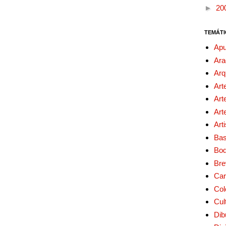
►
20
TEMÁTI
Apu
Ara
Arq
Art
Art
Art
Art
Bas
Bo
Bre
Car
Col
Cul
Dib