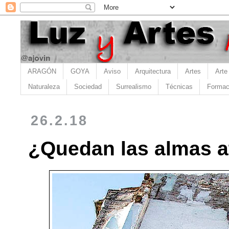
ARAGÓN
GOYA
Aviso
Arquitectura
Artes
Arte
Naturaleza
Sociedad
Surrealismo
Técnicas
Formac
26.2.18
¿Quedan las almas a