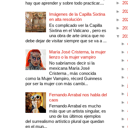
►
20
hay que aprender y sobre todo practicar....
►
20
Imágenes de la Capilla Sixtina
en alta resolución
►
20
Es complicado ver la Capilla
►
20
Sixtina en el Vaticano , pero es
una obra de arte única que no
▼
20
debe dejar de visitar siempre que se va a ...
►
María José Cristerna, la mujer
►
lienzo o la mujer vampiro
►
No sabríamos decir si la
mexicana María José
►
Cristerna , más conocida
►
como la Mujer Vampiro, récord Guinness
por ser la mujer con más cambi...
►
►
Fernando Arrabal nos habla del
caos
►
Fernando Arrabal es mucho
►
más que un artista singular, es
uno de los últimos ejemplos
►
del surrealismo artístico plural que quedan
en el mun...
▼