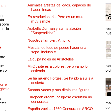
Animales artistas del caos, capaces de
Joan
hacer líneas
un
Es revolucionaria. Pero es un mural
sta
muy simple
 sobre
Arabella Dorman y su instalación
estilo
rec
"Suspendidos"
nue
Nosotros también, Antonio
a
Mezclando todo se puede hacer una
sopa. Incluso tr...
otro
La culpa no es de Aristóteles
que
pla
Mi Quijote es a colores, pero ya no lo
e yo
o d
entiendo
Se ha muerto Forges. Se ha ido a su isla
desierta
Torre
ghel el
Susana Vacas y sus diminutas figuras
European dream, peligrosa escultura no
e
censurada
eter
mat
con
España vuela a 1950 Censura en ARCO