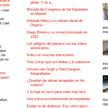
ística
pintar. Y se a...
el Arte
Bóveda del Congreso de los Diputados
 —casi
en Madrid
s
 un
Kehinde Wiley y su retrato oficial de
as caer
Obama
pod
mal
Diego Rivera y su mural censurado en
1933
Los peligros del plástico con los indios
s
americanos
 que
e no
Grito con muchas intenciones
que no
Tres cosas que son finitas y lo sabemos
inc
pic
Vincent van Gogh y Paul Gauguin,
Dime
fotografiados
 quien
¿Quedan las almas atrapadas en los
solares?
Y la hoja se secó para volar más fácil
Una suma excesivamente acompañada
uelve.
Goy
rep
Dudar es de dudosos. Eso como poco