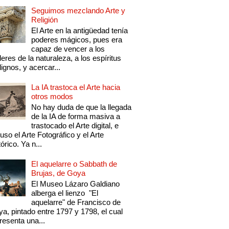
Seguimos mezclando Arte y
Religión
El Arte en la antigüedad tenía
poderes mágicos, pues era
capaz de vencer a los
eres de la naturaleza, a los espíritus
ignos, y acercar...
La IA trastoca el Arte hacia
otros modos
No hay duda de que la llegada
de la IA de forma masiva a
trastocado el Arte digital, e
luso el Arte Fotográfico y el Arte
tórico. Ya n...
El aquelarre o Sabbath de
Brujas, de Goya
El Museo Lázaro Galdiano
alberga el lienzo "El
aquelarre" de Francisco de
a, pintado entre 1797 y 1798, el cual
resenta una...