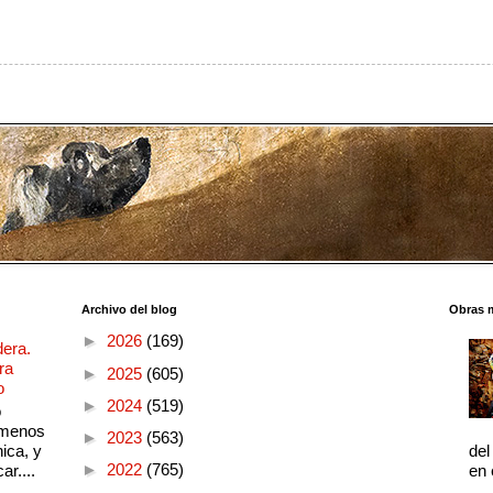
Archivo del blog
Obras 
►
2026
(169)
dera.
ra
►
2025
(605)
o
►
2024
(519)
o
 menos
►
2023
(563)
ica, y
del
►
2022
(765)
ar....
en 