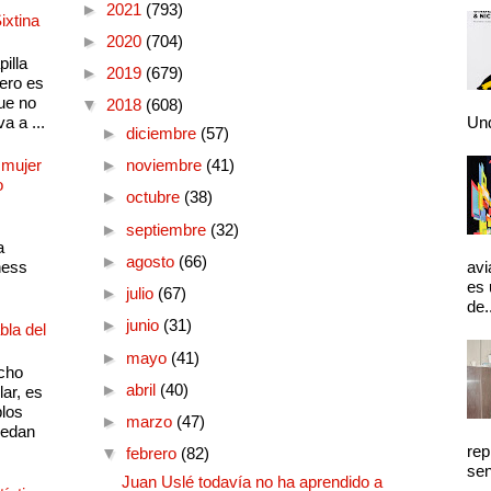
►
2021
(793)
ixtina
►
2020
(704)
illa
►
2019
(679)
pero es
ue no
▼
2018
(608)
a a ...
Und
►
diciembre
(57)
 mujer
►
noviembre
(41)
o
►
octubre
(38)
►
septiembre
(32)
a
►
agosto
(66)
ness
avi
es 
►
julio
(67)
de.
►
junio
(31)
bla del
►
mayo
(41)
cho
►
abril
(40)
lar, es
plos
►
marzo
(47)
quedan
rep
▼
febrero
(82)
sen
Juan Uslé todavía no ha aprendido a