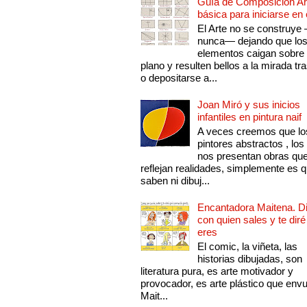
Guía de Composición Art
básica para iniciarse en 
El Arte no se construye
nunca— dejando que lo
elementos caigan sobre
plano y resulten bellos a la mirada tr
o depositarse a...
Joan Miró y sus inicios
infantiles en pintura naif
A veces creemos que lo
pintores abstractos , los
nos presentan obras qu
reflejan realidades, simplemente es 
saben ni dibuj...
Encantadora Maitena. 
con quien sales y te diré
eres
El comic, la viñeta, las
historias dibujadas, son
literatura pura, es arte motivador y
provocador, es arte plástico que env
Mait...