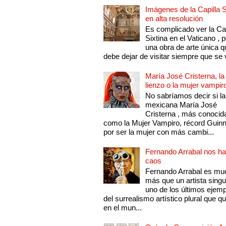
Imágenes de la Capilla S
en alta resolución
Es complicado ver la Cap
Sixtina en el Vaticano , 
una obra de arte única q
debe dejar de visitar siempre que se v
María José Cristerna, la
lienzo o la mujer vampir
No sabríamos decir si la
mexicana María José
Cristerna , más conocid
como la Mujer Vampiro, récord Guin
por ser la mujer con más cambi...
Fernando Arrabal nos ha
caos
Fernando Arrabal es mu
más que un artista singu
uno de los últimos ejem
del surrealismo artístico plural que 
en el mun...