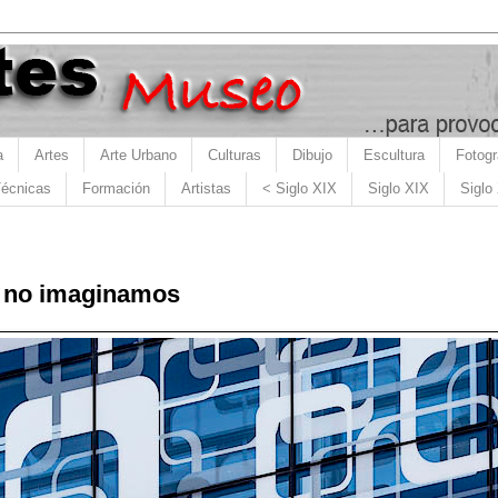
a
Artes
Arte Urbano
Culturas
Dibujo
Escultura
Fotogr
écnicas
Formación
Artistas
< Siglo XIX
Siglo XIX
Siglo
ue no imaginamos