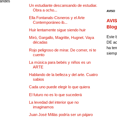
randes
Un estudiante descansando de estudiar.
Obra a ocho...
AVISO
Ella Fontanals-Cisneros y el Arte
AVIS
Contemporáneo ib...
Blog
Huir lentamente sigue siendo huir
Este b
Miró, Gargallo, Magritte, Hugnet. Vaya
DE ac
décadas
ha ten
Rojo peligroso de mirar. De comer, ni te
siempr
cuento
La música para bebés y niños es un
ARTE
Hablando de la belleza y del arte. Cuatro
sabios
Cada uno puede elegir lo que quiera
El futuro no es lo que sucederá
La levedad del interior que no
imaginamos
Juan José Millás podría ser un pájaro