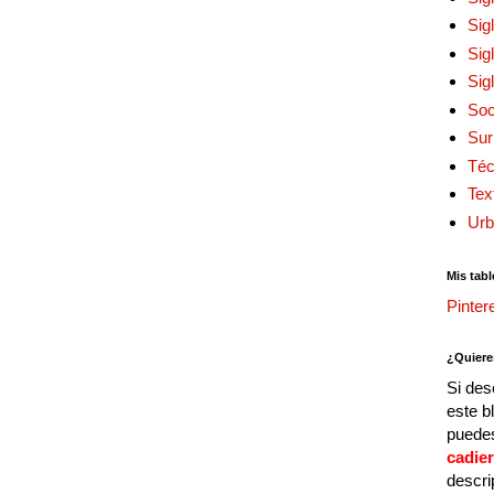
Sig
Sig
Sig
Soc
Sur
Téc
Tex
Urb
Mis tabl
Pinter
¿Quiere
Si des
este b
puedes
cadie
descri