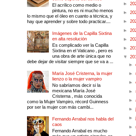
►
20
El acrílico como medio o
pintura, no es ni mucho menos
►
20
lo mismo que el óleo en cuanto a técnica, y
►
20
hay que aprender y sobre todo practicar....
►
20
Imágenes de la Capilla Sixtina
en alta resolución
►
20
Es complicado ver la Capilla
►
20
Sixtina en el Vaticano , pero es
una obra de arte única que no
▼
20
debe dejar de visitar siempre que se va a ...
►
María José Cristerna, la mujer
►
lienzo o la mujer vampiro
►
No sabríamos decir si la
mexicana María José
►
Cristerna , más conocida
►
como la Mujer Vampiro, récord Guinness
por ser la mujer con más cambi...
►
►
Fernando Arrabal nos habla del
caos
►
Fernando Arrabal es mucho
►