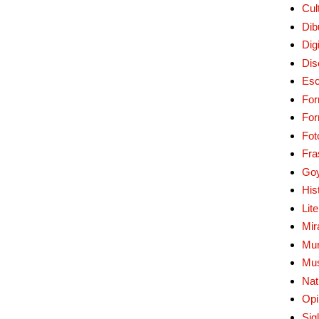
Cul
Dib
Digi
Dis
Esc
For
Fo
Fot
Fra
Go
His
Lit
Mir
Mur
Mu
Nat
Opi
Sig