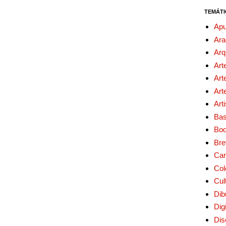
TEMÁTI
Apu
Ara
Arq
Art
Art
Art
Art
Bas
Bo
Bre
Car
Col
Cul
Dib
Digi
Dis