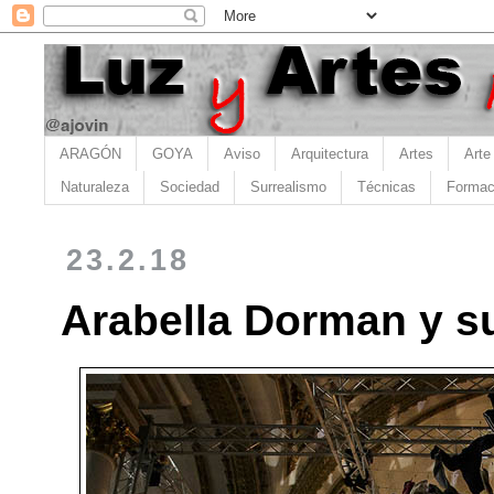
ARAGÓN
GOYA
Aviso
Arquitectura
Artes
Arte
Naturaleza
Sociedad
Surrealismo
Técnicas
Formac
23.2.18
Arabella Dorman y s