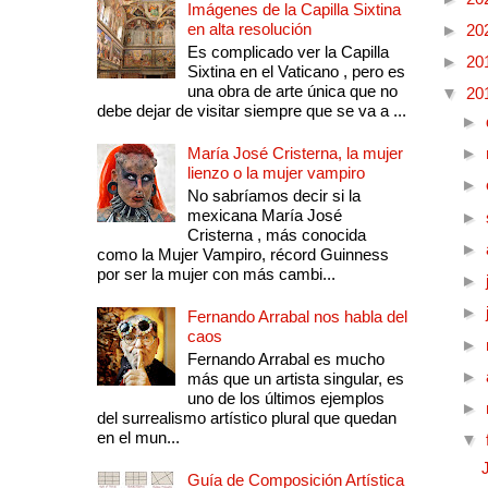
Imágenes de la Capilla Sixtina
en alta resolución
►
20
Es complicado ver la Capilla
►
20
Sixtina en el Vaticano , pero es
una obra de arte única que no
▼
20
debe dejar de visitar siempre que se va a ...
►
María José Cristerna, la mujer
►
lienzo o la mujer vampiro
►
No sabríamos decir si la
mexicana María José
►
Cristerna , más conocida
►
como la Mujer Vampiro, récord Guinness
por ser la mujer con más cambi...
►
►
Fernando Arrabal nos habla del
caos
►
Fernando Arrabal es mucho
►
más que un artista singular, es
uno de los últimos ejemplos
►
del surrealismo artístico plural que quedan
en el mun...
▼
Guía de Composición Artística