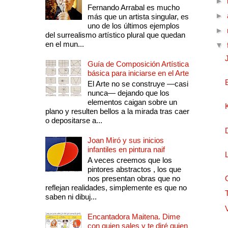
►
Fernando Arrabal es mucho
►
más que un artista singular, es
uno de los últimos ejemplos
►
del surrealismo artístico plural que quedan
en el mun...
▼
Guía de Composición Artística
básica para iniciarse en el Arte
El Arte no se construye —casi
nunca— dejando que los
elementos caigan sobre un
plano y resulten bellos a la mirada tras caer
o depositarse a...
Joan Miró y sus inicios
infantiles en pintura naif
A veces creemos que los
pintores abstractos , los que
nos presentan obras que no
reflejan realidades, simplemente es que no
saben ni dibuj...
Encantadora Maitena. Dime
con quien sales y te diré quien