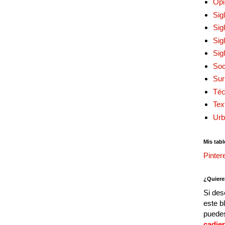
Opi
Sig
Sig
Sig
Sig
Soc
Sur
Téc
Tex
Urb
Mis tabl
Pinter
¿Quiere
Si des
este b
puedes
cadie