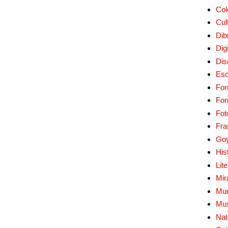
Col
Cul
Dib
Digi
Dis
Esc
For
Fo
Fot
Fra
Go
His
Lit
Mir
Mur
Mu
Nat