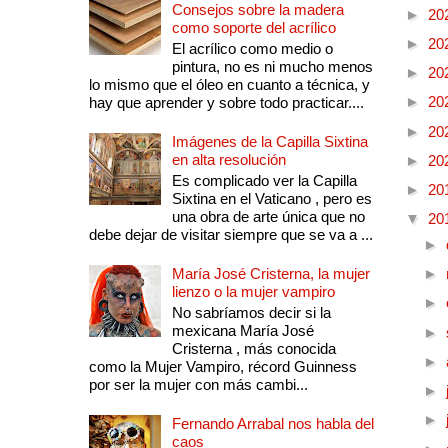
Consejos sobre la madera
►
20
como soporte del acrílico
►
20
El acrílico como medio o
pintura, no es ni mucho menos
►
20
lo mismo que el óleo en cuanto a técnica, y
►
20
hay que aprender y sobre todo practicar....
►
20
Imágenes de la Capilla Sixtina
en alta resolución
►
20
Es complicado ver la Capilla
►
20
Sixtina en el Vaticano , pero es
una obra de arte única que no
▼
20
debe dejar de visitar siempre que se va a ...
►
María José Cristerna, la mujer
►
lienzo o la mujer vampiro
►
No sabríamos decir si la
mexicana María José
►
Cristerna , más conocida
►
como la Mujer Vampiro, récord Guinness
por ser la mujer con más cambi...
►
►
Fernando Arrabal nos habla del
caos