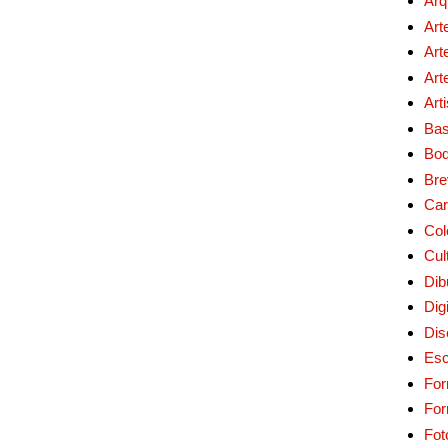
Arq
Art
Art
Art
Art
Bas
Bo
Bre
Car
Col
Cul
Dib
Digi
Dis
Esc
For
Fo
Fot