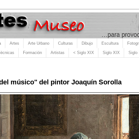
a
Artes
Arte Urbano
Culturas
Dibujo
Escultura
Fotogr
écnicas
Formación
Artistas
< Siglo XIX
Siglo XIX
Siglo
 del músico" del pintor Joaquín Sorolla