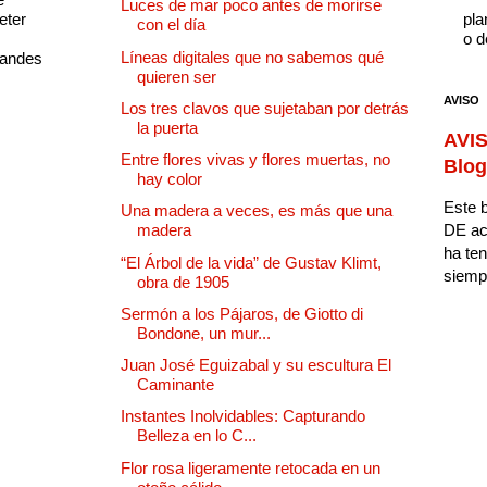
Luces de mar poco antes de morirse
eter
pla
con el día
o d
Líneas digitales que no sabemos qué
randes
quieren ser
AVISO
Los tres clavos que sujetaban por detrás
la puerta
AVIS
Entre flores vivas y flores muertas, no
Blog
hay color
Este b
Una madera a veces, es más que una
DE ac
madera
ha ten
“El Árbol de la vida” de Gustav Klimt,
siempr
obra de 1905
Sermón a los Pájaros, de Giotto di
Bondone, un mur...
Juan José Eguizabal y su escultura El
Caminante
Instantes Inolvidables: Capturando
Belleza en lo C...
Flor rosa ligeramente retocada en un