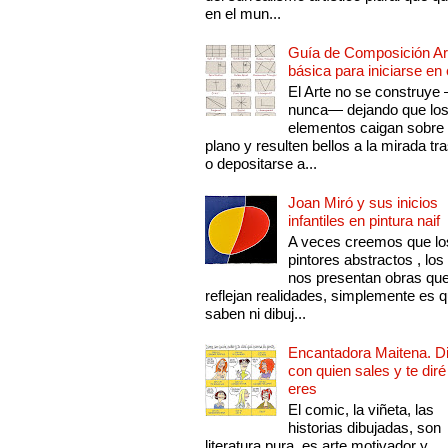
en el mun...
Guía de Composición Art
básica para iniciarse en 
El Arte no se construye
nunca— dejando que lo
elementos caigan sobre
plano y resulten bellos a la mirada tr
o depositarse a...
Joan Miró y sus inicios
infantiles en pintura naif
A veces creemos que lo
pintores abstractos , los
nos presentan obras qu
reflejan realidades, simplemente es 
saben ni dibuj...
Encantadora Maitena. 
con quien sales y te diré
eres
El comic, la viñeta, las
historias dibujadas, son
literatura pura, es arte motivador y