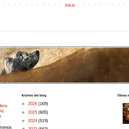
Inicio
Archivo del blog
Obras 
►
2026
(169)
dera.
ra
►
2025
(605)
o
►
2024
(519)
o
 menos
▼
2023
(563)