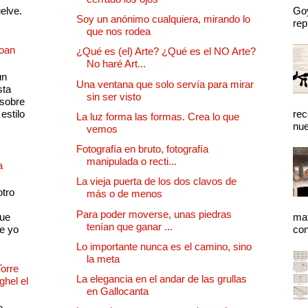
uelve.
Goy
Soy un anónimo cualquiera, mirando lo
rep
que nos rodea
Joan
¿Qué es (el) Arte? ¿Qué es el NO Arte?
No haré Art...
un
Una ventana que solo servía para mirar
sta
sin ser visto
 sobre
estilo
rec
La luz forma las formas. Crea lo que
nue
vemos
Fotografía en bruto, fotografía
manipulada o recti...
a
La vieja puerta de los dos clavos de
otro
más o de menos
Para poder moverse, unas piedras
que
mat
tenían que ganar ...
e yo
con
Lo importante nunca es el camino, sino
la meta
Torre
La elegancia en el andar de las grullas
ghel el
en Gallocanta
e