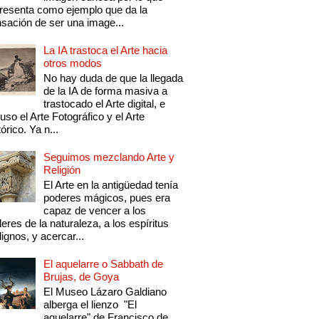
resenta como ejemplo que da la
sación de ser una image...
La IA trastoca el Arte hacia
otros modos
No hay duda de que la llegada
de la IA de forma masiva a
trastocado el Arte digital, e
luso el Arte Fotográfico y el Arte
tórico. Ya n...
Seguimos mezclando Arte y
Religión
El Arte en la antigüedad tenía
poderes mágicos, pues era
capaz de vencer a los
eres de la naturaleza, a los espíritus
ignos, y acercar...
El aquelarre o Sabbath de
Brujas, de Goya
El Museo Lázaro Galdiano
alberga el lienzo "El
aquelarre" de Francisco de