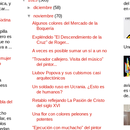
ica, y
del
►
diciembre
(58)
ar....
en 
▼
noviembre
(70)
ixtina
Algunos colores del Mercado de la
Boquería
illa
pero es
Expléndido "El Descendimiento de la
ue no
Cruz" de Roger...
a a ...
Und
A veces es posible sumar un sí a un no
 mujer
"Trovador callejero. Visita del músico"
o
del pintor...
Liubov Popova y sus cubismos casi
arquitectónicos
a
ness
avi
Un soldado ruso en Ucrania. ¿Esto es
es 
de humanos?
de.
Retablo reflejando La Pasión de Cristo
bla del
del siglo XVI
cho
Una flor con colores peleones y
lar, es
potentes
plos
"Ejecución con muchacho" del pintor
quedan