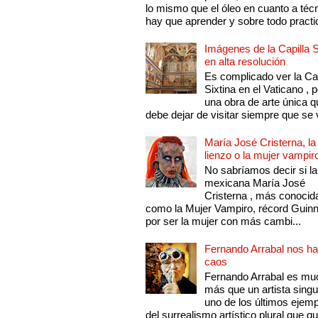
lo mismo que el óleo en cuanto a técn
hay que aprender y sobre todo practic
Imágenes de la Capilla S
en alta resolución
Es complicado ver la Cap
Sixtina en el Vaticano , 
una obra de arte única q
debe dejar de visitar siempre que se v
María José Cristerna, la
lienzo o la mujer vampir
No sabríamos decir si la
mexicana María José
Cristerna , más conocid
como la Mujer Vampiro, récord Guin
por ser la mujer con más cambi...
Fernando Arrabal nos ha
caos
Fernando Arrabal es mu
más que un artista singu
uno de los últimos ejem
del surrealismo artístico plural que 