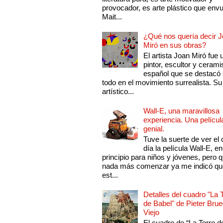
provocador, es arte plástico que env
Mait...
¿Qué nos quería decir 
Miró en sus obras?
El artista Joan Miró fue 
pintor, escultor y cerami
español que se destacó
todo en el movimiento surrealista. Su 
artístico...
Wall-E, una maravillosa
experiencia. Una películ
genial.
Tuve la suerte de ver el 
día la película Wall-E, en
principio para niños y jóvenes, pero 
nada más comenzar ya me indicó qu
est...
Detalles del cuadro "La 
de Babel" de Pieter Brue
Viejo
El cuadro de “La Torre d