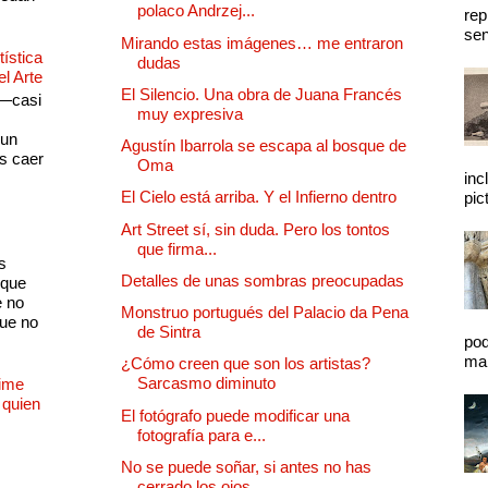
polaco Andrzej...
rep
sen
Mirando estas imágenes… me entraron
ística
dudas
el Arte
El Silencio. Una obra de Juana Francés
 —casi
muy expresiva
s
 un
Agustín Ibarrola se escapa al bosque de
as caer
Oma
inc
El Cielo está arriba. Y el Infierno dentro
pic
Art Street sí, sin duda. Pero los tontos
que firma...
s
Detalles de unas sombras preocupadas
 que
e no
Monstruo portugués del Palacio da Pena
que no
de Sintra
pod
mal
¿Cómo creen que son los artistas?
Sarcasmo diminuto
Dime
 quien
El fotógrafo puede modificar una
fotografía para e...
No se puede soñar, si antes no has
cerrado los ojos